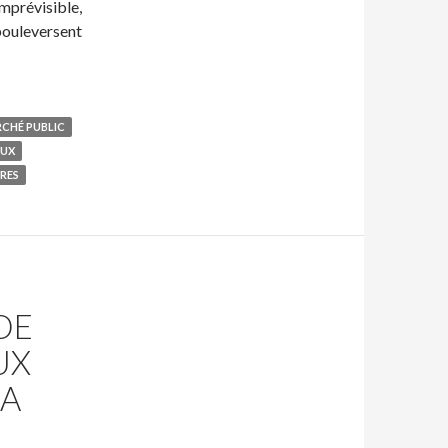
imprévisible,
bouleversent
CHÉ PUBLIC
AUX
RES
DE
UX
JA