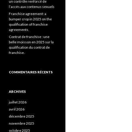
un contrôle renforcé de
l’accès aux contenus sexuels
Franchise agreement: a
bumper crop in 2025 on the
qualification of franchise
agreements.
Contrat de franchise : une
belle moisson en 2025 sur la
qualification du contrat de
franchise.
COMMENTAIRES RÉCENTS
ARCHIVES
juillet 2026
avril 2026
décembre 2025
novembre 2025
octobre 2025