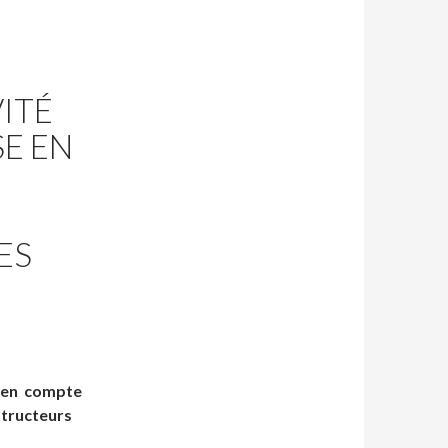
ITÉ
SE EN
ES
e en compte
structeurs