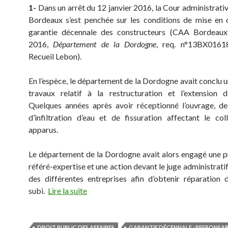
1-
Dans un arrêt du 12 janvier 2016, la Cour administrati
Bordeaux s’est penchée sur les conditions de mise en
garantie décennale des constructeurs (CAA Bordeaux,
2016,
Département de la Dordogne
, req. n°13BX01618
Recueil Lebon).
En l’espèce, le département de la Dordogne avait conclu 
travaux relatif à la restructuration et l’extension d
Quelques années après avoir réceptionné l’ouvrage, d
d’infiltration d’eau et de fissuration affectant le col
apparus.
Le département de la Dordogne avait alors engagé une 
référé-expertise et une action devant le juge administratif
des différentes entreprises afin d’obtenir réparation 
subi.
Lire la suite
DROIT PUBLIC DES AFFAIRES
GARANTIE DÉCENNALE : RESPONSAB