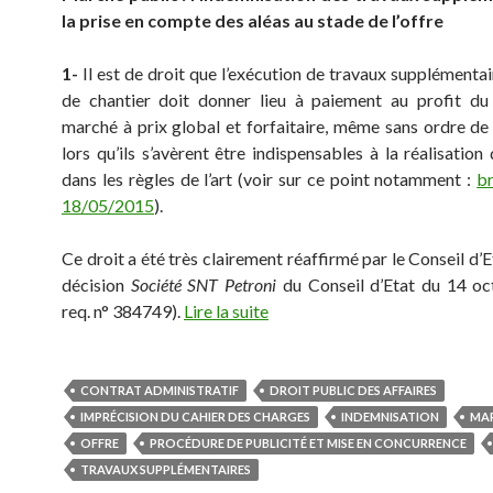
la prise en compte des aléas au stade de l’offre
1-
Il est de droit que l’exécution de travaux supplémenta
de chantier doit donner lieu à paiement au profit du 
marché à prix global et forfaitaire, même sans ordre de 
lors qu’ils s’avèrent être indispensables à la réalisation
dans les règles de l’art (voir sur ce point notamment :
b
18/05/2015
).
Ce droit a été très clairement réaffirmé par le Conseil d’
décision
Société SNT Petroni
du Conseil d’Etat du 14 oc
req. n° 384749).
Lire la suite
CONTRAT ADMINISTRATIF
DROIT PUBLIC DES AFFAIRES
IMPRÉCISION DU CAHIER DES CHARGES
INDEMNISATION
MAR
OFFRE
PROCÉDURE DE PUBLICITÉ ET MISE EN CONCURRENCE
TRAVAUX SUPPLÉMENTAIRES