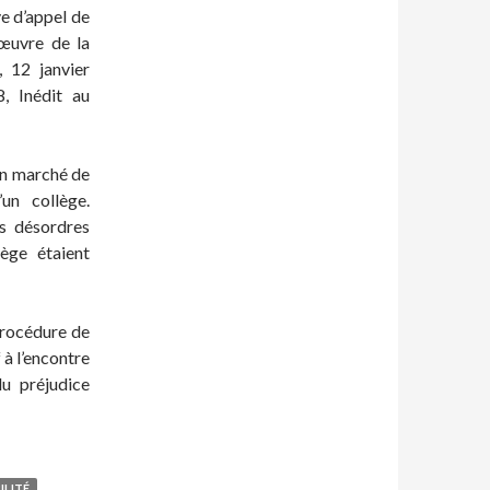
ve d’appel de
 œuvre de la
 12 janvier
, Inédit au
un marché de
’un collège.
es désordres
lège étaient
procédure de
 à l’encontre
du préjudice
ILITÉ