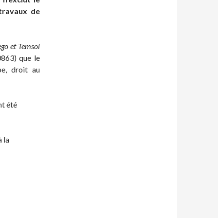
travaux de
ego et Temsol
0863) que le
pe, droit au
nt été
 la