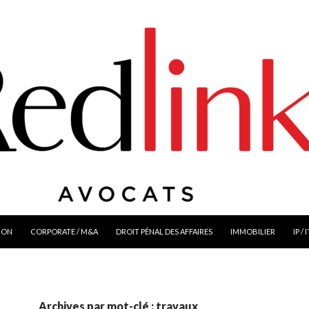
ION
CORPORATE / M&A
DROIT PÉNAL DES AFFAIRES
IMMOBILIER
IP / 
Archives par mot-clé : travaux