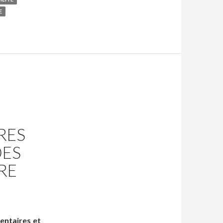
E
RES
DES
RE
entaires et