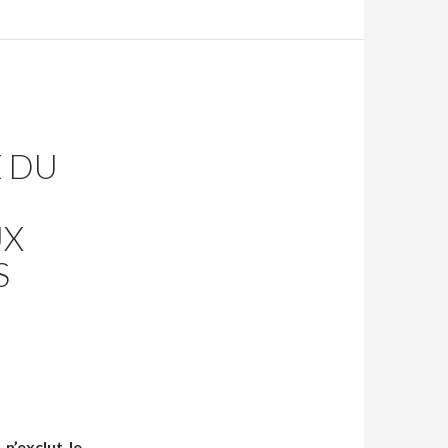
E DU
UX
S
n’exclut le