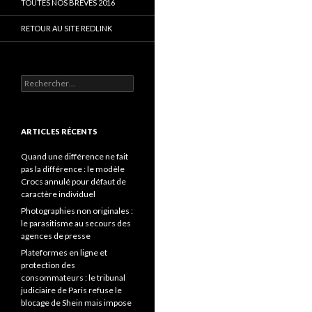
TOUTES NOS BRÈVES 2016
RETOUR AU SITE REDLINK
Rechercher :
ARTICLES RÉCENTS
Quand une différence ne fait
pas la différence : le modèle
Crocs annulé pour défaut de
caractère individuel
Photographies non originales :
le parasitisme au secours des
agences de presse
Plateformes en ligne et
protection des
consommateurs : le tribunal
judiciaire de Paris refuse le
blocage de Shein mais impose