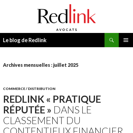
Recherche
Le blog de Redlink
ALLER
MENU
AU
PRINCI
CONTENU
Archives mensuelles : juillet 2025
COMMERCE / DISTRIBUTION
REDLINK
« PRATIQUE
RÉPUTÉE »
DANS LE
CLASSEMENT DU
CONTENTIEUX FINANCIER