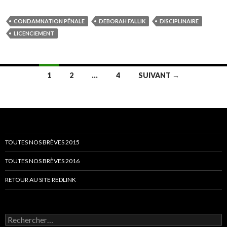
CONDAMNATION PÉNALE
DEBORAH FALLIK
DISCIPLINAIRE
LICENCIEMENT
Navigation
1
2
…
4
SUIVANT →
des
articles
TOUTES NOS BRÈVES 2015
TOUTES NOS BRÈVES 2016
RETOUR AU SITE REDLINK
Rechercher :