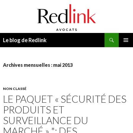
Recherche
Le blog de Redlink
ALLER
MENU
AU
PRINCI
CONTENU
Archives mensuelles : mai 2013
NON CLASSÉ
LE PAQUET « SÉCURITÉ DES
PRODUITS ET
SURVEILLANCE DU
MARCHÉ » *: DES