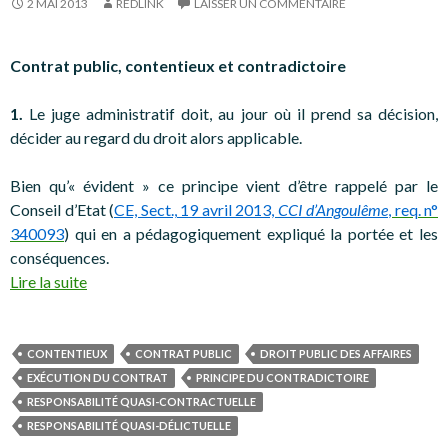
2 MAI 2013
REDLINK
LAISSER UN COMMENTAIRE
Contrat public, contentieux et contradictoire
1.
Le juge administratif doit, au jour où il prend sa décision,
décider au regard du droit alors applicable.
Bien qu’« évident » ce principe vient d’être rappelé par le
Conseil d’Etat (
CE, Sect., 19 avril 2013,
CCI d’Angoulême
, req. n°
340093
) qui en a pédagogiquement expliqué la portée et les
conséquences.
Lire la suite
CONTENTIEUX
CONTRAT PUBLIC
DROIT PUBLIC DES AFFAIRES
EXÉCUTION DU CONTRAT
PRINCIPE DU CONTRADICTOIRE
RESPONSABILITÉ QUASI-CONTRACTUELLE
RESPONSABILITÉ QUASI-DÉLICTUELLE