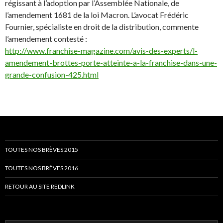
régissant à l’adoption par l’Assemblée Nationale, de
l’amendement 1681 de la loi Macron. L’avocat Frédéric
Fournier, spécialiste en droit de la distribution, commente
l’amendement contesté :
http://www.franchise-magazine.com/avis-des-experts/l-
amendement-brottes-porte-atteinte-a-la-franchise-dans-une-
grande-confusion-425.html
TOUTES NOS BRÈVES 2015
TOUTES NOS BRÈVES 2016
RETOUR AU SITE REDLINK