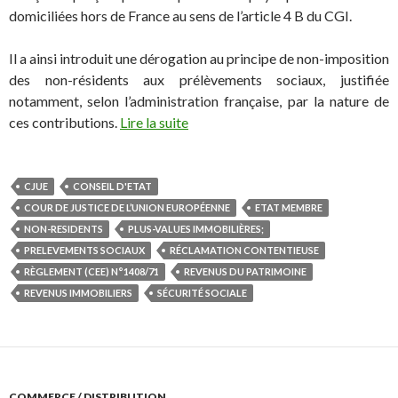
domiciliées hors de France au sens de l’article 4 B du CGI.
Il a ainsi introduit une dérogation au principe de non-imposition
des non-résidents aux prélèvements sociaux, justifiée
notamment, selon l’administration française, par la nature de
ces contributions.
Lire la suite
CJUE
CONSEIL D'ETAT
COUR DE JUSTICE DE L’UNION EUROPÉENNE
ETAT MEMBRE
NON-RESIDENTS
PLUS-VALUES IMMOBILIÈRES;
PRELEVEMENTS SOCIAUX
RÉCLAMATION CONTENTIEUSE
RÈGLEMENT (CEE) N°1408/71
REVENUS DU PATRIMOINE
REVENUS IMMOBILIERS
SÉCURITÉ SOCIALE
COMMERCE / DISTRIBUTION