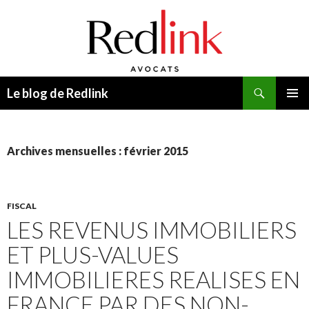
Recherche
Le blog de Redlink
ALLER
MENU
AU
PRINCI
CONTENU
Archives mensuelles : février 2015
FISCAL
LES REVENUS IMMOBILIERS
ET PLUS-VALUES
IMMOBILIERES REALISES EN
FRANCE PAR DES NON-