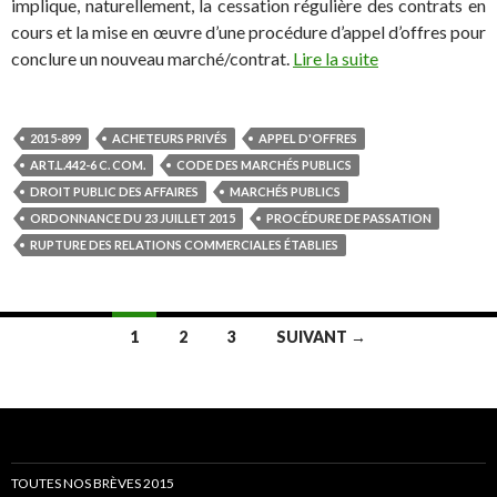
implique, naturellement, la cessation régulière des contrats en
cours et la mise en œuvre d’une procédure d’appel d’offres pour
conclure un nouveau marché/contrat.
Lire la suite
2015-899
ACHETEURS PRIVÉS
APPEL D'OFFRES
ART.L.442-6 C. COM.
CODE DES MARCHÉS PUBLICS
DROIT PUBLIC DES AFFAIRES
MARCHÉS PUBLICS
ORDONNANCE DU 23 JUILLET 2015
PROCÉDURE DE PASSATION
RUPTURE DES RELATIONS COMMERCIALES ÉTABLIES
Navigation
1
2
3
SUIVANT →
des
articles
TOUTES NOS BRÈVES 2015