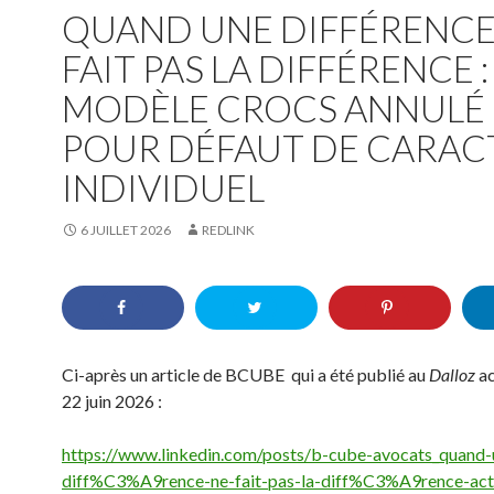
QUAND UNE DIFFÉRENCE
FAIT PAS LA DIFFÉRENCE :
MODÈLE CROCS ANNULÉ
POUR DÉFAUT DE CARAC
INDIVIDUEL
6 JUILLET 2026
REDLINK
Ci-après un article de BCUBE qui a été publié au
Dalloz
ac
22 juin 2026 :
https://www.linkedin.com/posts/b-cube-avocats_quand-
diff%C3%A9rence-ne-fait-pas-la-diff%C3%A9rence-acti