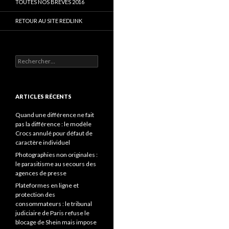
TOUTES NOS BRÈVES 2016
RETOUR AU SITE REDLINK
Rechercher :
ARTICLES RÉCENTS
Quand une différence ne fait
pas la différence : le modèle
Crocs annulé pour défaut de
caractère individuel
Photographies non originales :
le parasitisme au secours des
agences de presse
Plateformes en ligne et
protection des
consommateurs : le tribunal
judiciaire de Paris refuse le
blocage de Shein mais impose