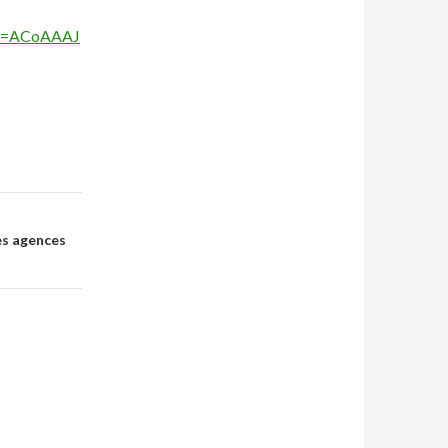
cm=ACoAAAJ
es agences