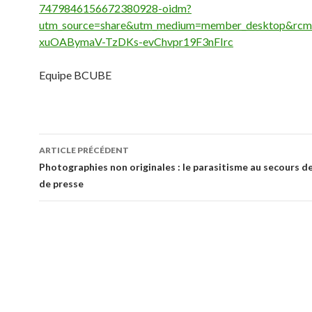
7479846156672380928-oidm?
utm_source=share&utm_medium=member_desktop&r
xuOABymaV-TzDKs-evChvpr19F3nFIrc
Equipe BCUBE
Navigation
ARTICLE PRÉCÉDENT
des
Photographies non originales : le parasitisme au secours d
de presse
articles