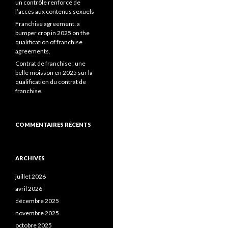
un contrôle renforcé de
l’accès aux contenus sexuels
Franchise agreement: a
bumper crop in 2025 on the
qualification of franchise
agreements.
Contrat de franchise : une
belle moisson en 2025 sur la
qualification du contrat de
franchise.
COMMENTAIRES RÉCENTS
ARCHIVES
juillet 2026
avril 2026
décembre 2025
novembre 2025
octobre 2025