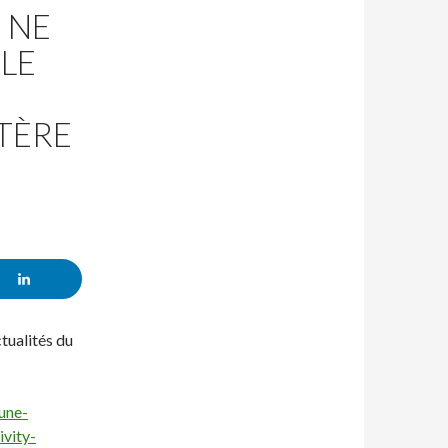
 NE
 LE
TÈRE
tualités du
une-
vity-