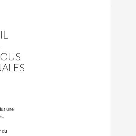
IL
S
SOUS
NALES
lus une
s.
r du