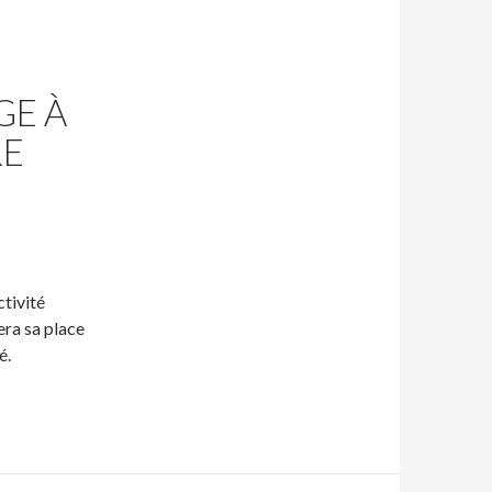
GE À
RE
ctivité
sera sa place
é.