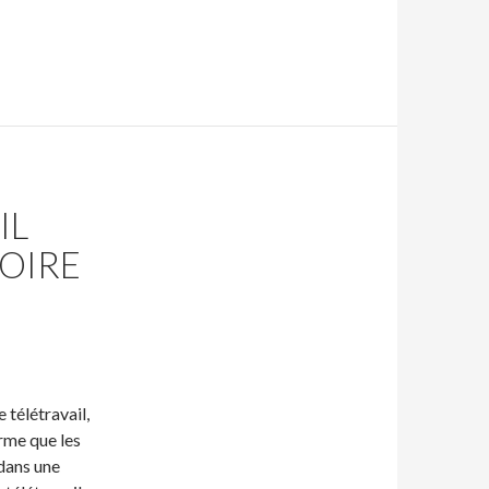
IL
TOIRE
 télétravail,
irme que les
dans une