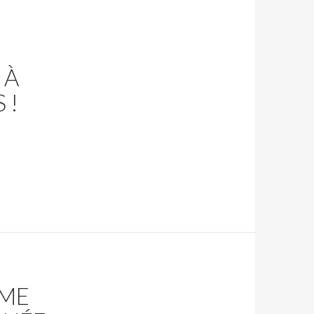
 À
 !
IME