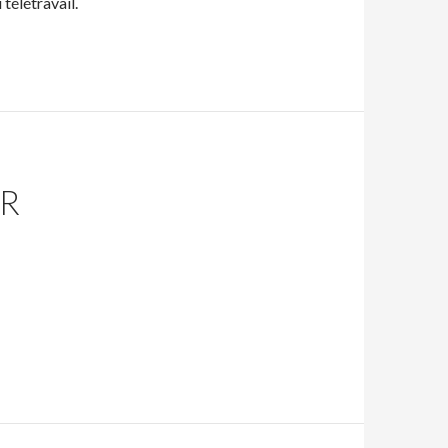
 télétravail.
UR