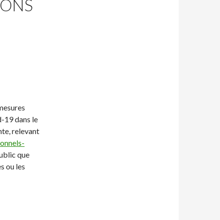
IONS
 mesures
d-19 dans le
nte, relevant
ionnels-
public que
s ou les