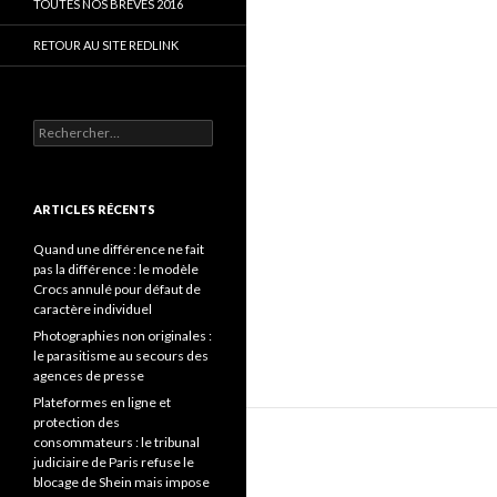
TOUTES NOS BRÈVES 2016
RETOUR AU SITE REDLINK
Rechercher :
ARTICLES RÉCENTS
Quand une différence ne fait
pas la différence : le modèle
Crocs annulé pour défaut de
caractère individuel
Photographies non originales :
le parasitisme au secours des
agences de presse
Plateformes en ligne et
protection des
consommateurs : le tribunal
judiciaire de Paris refuse le
blocage de Shein mais impose