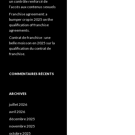
un contrôle renforcé de
l’accès aux contenus sexuels
Franchise agreement: a
bumper crop in 2025 on the
qualification of franchise
agreements.
Contrat de franchise : une
belle moisson en 2025 sur la
qualification du contrat de
franchise.
COMMENTAIRES RÉCENTS
ARCHIVES
juillet 2026
avril 2026
décembre 2025
novembre 2025
octobre 2025