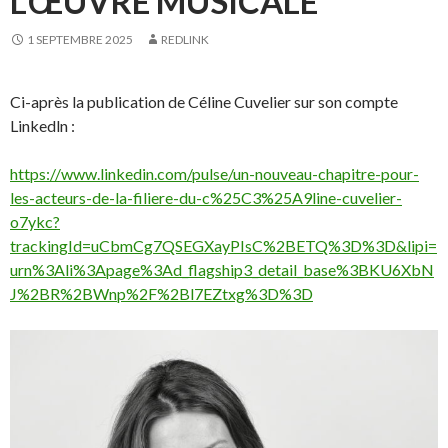
L’ŒUVRE MUSICALE
1 SEPTEMBRE 2025
REDLINK
Ci-après la publication de Céline Cuvelier sur son compte
Linkedln :
https://www.linkedin.com/pulse/un-nouveau-chapitre-pour-
les-acteurs-de-la-filiere-du-c%25C3%25A9line-cuvelier-
o7ykc?
trackingId=uCbmCg7QSEGXayPIsC%2BETQ%3D%3D&lipi=
urn%3Ali%3Apage%3Ad_flagship3_detail_base%3BKU6XbN
J%2BR%2BWnp%2F%2Bl7EZtxg%3D%3D