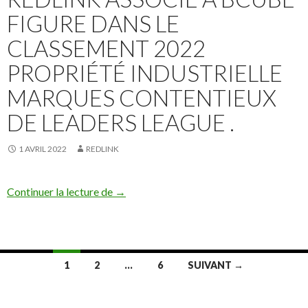
FIGURE DANS LE
CLASSEMENT 2022
PROPRIÉTÉ INDUSTRIELLE
MARQUES CONTENTIEUX
DE LEADERS LEAGUE .
1 AVRIL 2022
REDLINK
Redlink associé à Bcube figure dans le c
Continuer la lecture de
→
Navigation
1
2
…
6
SUIVANT →
des