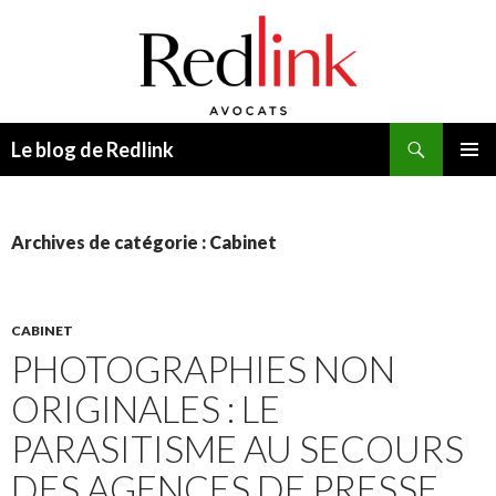
Recherche
Le blog de Redlink
ALLER
MENU
AU
PRINCI
CONTENU
Archives de catégorie : Cabinet
CABINET
PHOTOGRAPHIES NON
ORIGINALES : LE
PARASITISME AU SECOURS
DES AGENCES DE PRESSE