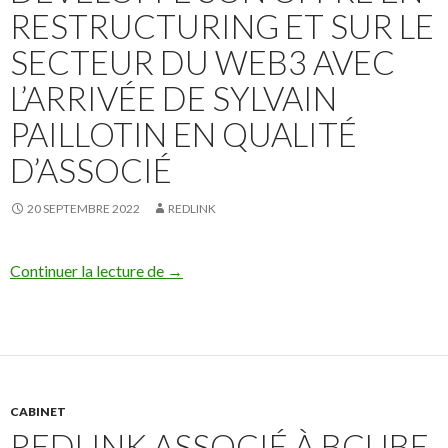
RESTRUCTURING ET SUR LE
SECTEUR DU WEB3 AVEC
L’ARRIVÉE DE SYLVAIN
PAILLOTIN EN QUALITÉ
D’ASSOCIÉ
20 SEPTEMBRE 2022
REDLINK
Le cabinet Redlink développe son offre en 
Continuer la lecture de
→
CABINET
REDLINK ASSOCIÉ À BCUBE