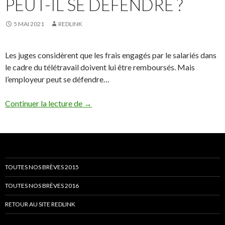
PEUT-IL SE DÉFENDRE ?
5 MAI 2021
REDLINK
Les juges considèrent que les frais engagés par le salariés dans
le cadre du télétravail doivent lui être remboursés. Mais
l’employeur peut se défendre…
Télétravail : l’employeur doit rembourser l
Continuer la lecture de
→
TOUTES NOS BRÈVES 2015
TOUTES NOS BRÈVES 2016
RETOUR AU SITE REDLINK