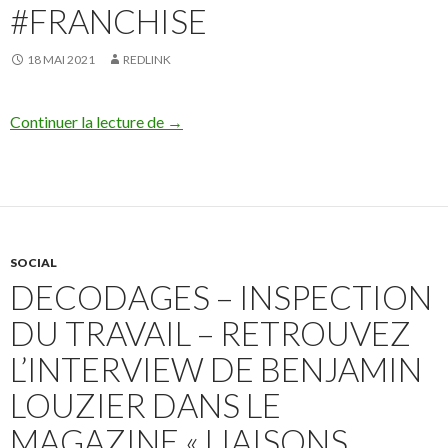
#FRANCHISE
18 MAI 2021
REDLINK
#FrédéricFounier interviendra pendant l
Continuer la lecture de
→
SOCIAL
DECODAGES – INSPECTION
DU TRAVAIL – RETROUVEZ
L’INTERVIEW DE BENJAMIN
LOUZIER DANS LE
MAGAZINE « LIAISONS