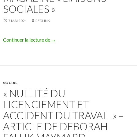
SOCIALES »
7 MAI 2021
REDLINK
Decodages – inspection du travail – Retro
Continuer la lecture de
→
SOCIAL
« NULLITÉ DU
LICENCIEMENT ET
ACCIDENT DU TRAVAIL » –
ARTICLE DE DEBORAH