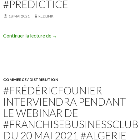
#PRÉDICTICE
18 MAI 2021
REDLINK
#Redlink s’engage dans les projets innova
Continuer la lecture de
→
COMMERCE / DISTRIBUTION
#FRÉDÉRICFOUNIER
INTERVIENDRA PENDANT
LE WEBINAR DE
#FRANCHISEBUSINESSCLUB
DU 20 MAI 2021 #ALGERIE