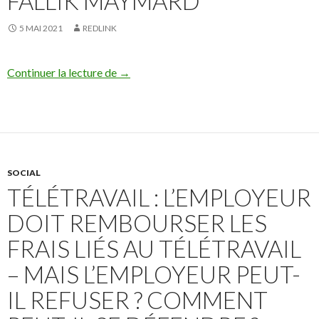
FALLIK MAYMARD
5 MAI 2021
REDLINK
« Nullité du licenciement et accident du 
Continuer la lecture de
→
SOCIAL
TÉLÉTRAVAIL : L’EMPLOYEUR
DOIT REMBOURSER LES
FRAIS LIÉS AU TÉLÉTRAVAIL
– MAIS L’EMPLOYEUR PEUT-
IL REFUSER ? COMMENT