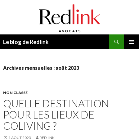
Recherche
Le blog de Redlink
ALLER
MENU
AU
PRINCI
CONTENU
Archives mensuelles : août 2023
NON CLASSÉ
QUELLE DESTINATION
POUR LES LIEUX DE
COLIVING ?
1 AOÛT 2023
REDLINK