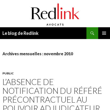
Recherche
Le blog de Redlink
ALLER
MENU
AU
PRINCI
CONTENU
Archives mensuelles : novembre 2010
PUBLIC
L’ABSENCE DE
NOTIFICATION DU RÉFÉRÉ
PRÉCONTRACTUEL AU
POUVOIR ADJUDICATEUR