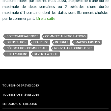
chacune fixées par décret, mais aussi, une période d’une durée
maximale de deux semaines ou 2 périodes d’une durée
maximale d’1 semaine, dont les dates sont librement choisies
par le commerçant.
Lire la suite
BOTTOM RESALE PRICE
COMMERCIAL NEGOTIATIONS
DISTRIBUTION
FRANCHISE
INTERNET
MARGES ARRIÈRES
NÉGOCIATION COMMERCIALE
NOUVELLES TECHNOLOGIES
POST MARGINS
REVENTE À PERTE
TOUTES NOS BRÈVES 2015
TOUTES NOS BRÈVES 2016
RETOUR AU SITE REDLINK