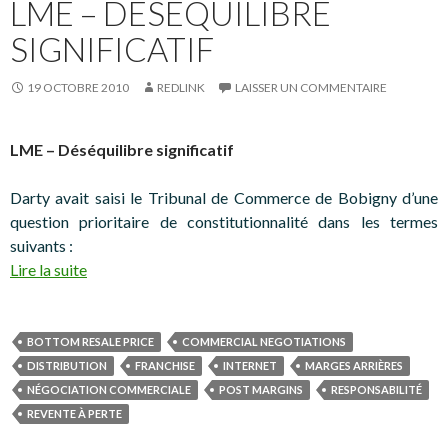
LME – DÉSÉQUILIBRE
SIGNIFICATIF
19 OCTOBRE 2010
REDLINK
LAISSER UN COMMENTAIRE
LME – Déséquilibre significatif
Darty avait saisi le Tribunal de Commerce de Bobigny d’une
question prioritaire de constitutionnalité dans les termes
suivants :
Lire la suite
BOTTOM RESALE PRICE
COMMERCIAL NEGOTIATIONS
DISTRIBUTION
FRANCHISE
INTERNET
MARGES ARRIÈRES
NÉGOCIATION COMMERCIALE
POST MARGINS
RESPONSABILITÉ
REVENTE À PERTE