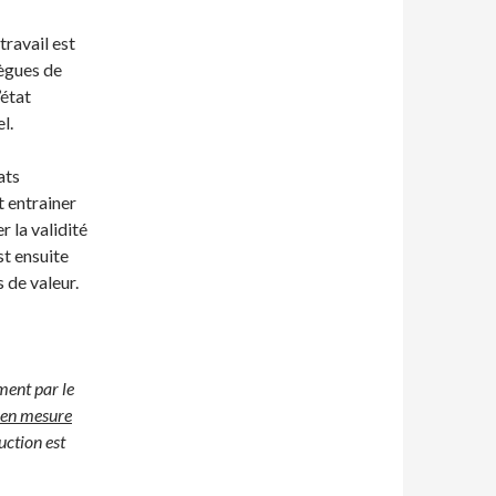
travail est
lègues de
’état
l.
ats
 entrainer
r la validité
st ensuite
s de valeur.
ment par le
 en mesure
uction est