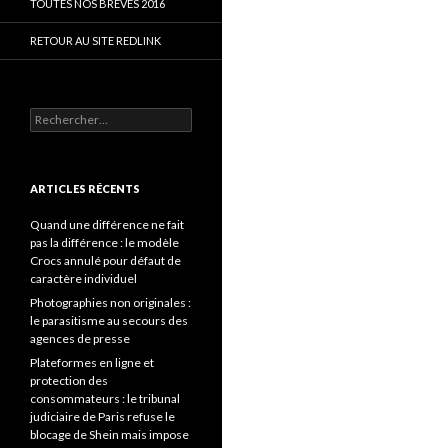
TOUTES NOS BRÈVES 2016
RETOUR AU SITE REDLINK
Rechercher :
ARTICLES RÉCENTS
Quand une différence ne fait
pas la différence : le modèle
Crocs annulé pour défaut de
caractère individuel
Photographies non originales :
le parasitisme au secours des
agences de presse
Plateformes en ligne et
protection des
consommateurs : le tribunal
judiciaire de Paris refuse le
blocage de Shein mais impose