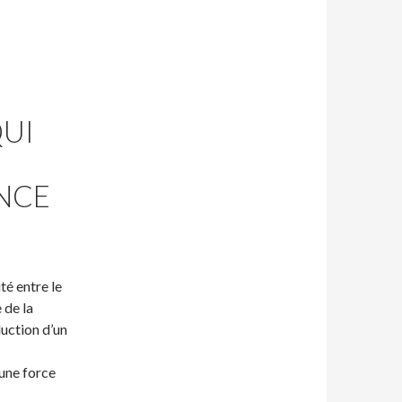
QUI
NCE
té entre le
 de la
duction d’un
 une force