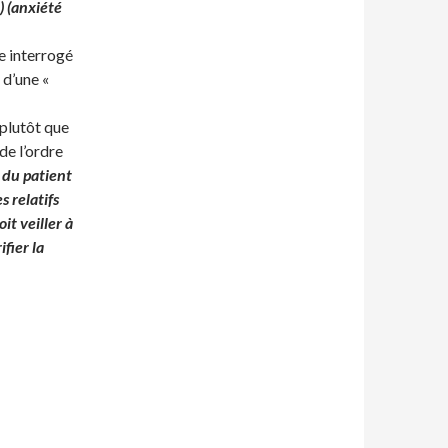
) (anxiété
e interrogé
 d’une «
 plutôt que
de l’ordre
s du patient
s relatifs
it veiller à
ifier la