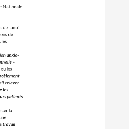
e Nationale
at de santé
ions de
 les
on anxio-
onnelle
»
 ou les
harcèlement
ait relever
e les
eurs patients
rcer la
’une
e travail