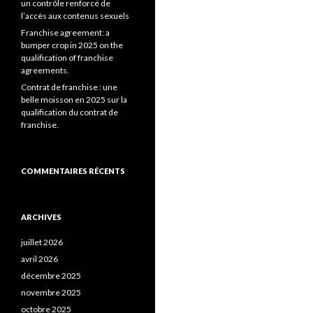
un contrôle renforcé de
l’accès aux contenus sexuels
Franchise agreement: a
bumper crop in 2025 on the
qualification of franchise
agreements.
Contrat de franchise : une
belle moisson en 2025 sur la
qualification du contrat de
franchise.
COMMENTAIRES RÉCENTS
ARCHIVES
juillet 2026
avril 2026
décembre 2025
novembre 2025
octobre 2025