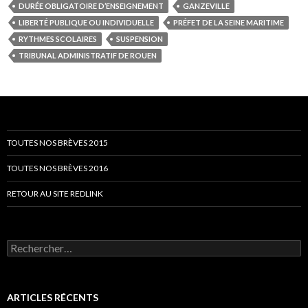
DURÉE OBLIGATOIRE D’ENSEIGNEMENT
GANZEVILLE
LIBERTÉ PUBLIQUE OU INDIVIDUELLE
PRÉFET DE LA SEINE MARITIME
RYTHMES SCOLAIRES
SUSPENSION
TRIBUNAL ADMINISTRATIF DE ROUEN
TOUTES NOS BRÈVES 2015
TOUTES NOS BRÈVES 2016
RETOUR AU SITE REDLINK
Rechercher :
ARTICLES RÉCENTS