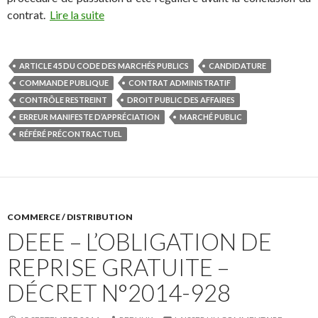
contrat.
Lire la suite
ARTICLE 45 DU CODE DES MARCHÉS PUBLICS
CANDIDATURE
COMMANDE PUBLIQUE
CONTRAT ADMINISTRATIF
CONTRÔLE RESTREINT
DROIT PUBLIC DES AFFAIRES
ERREUR MANIFESTE D’APPRÉCIATION
MARCHÉ PUBLIC
RÉFÉRÉ PRÉCONTRACTUEL
COMMERCE / DISTRIBUTION
DEEE – L’OBLIGATION DE
REPRISE GRATUITE –
DÉCRET N°2014-928