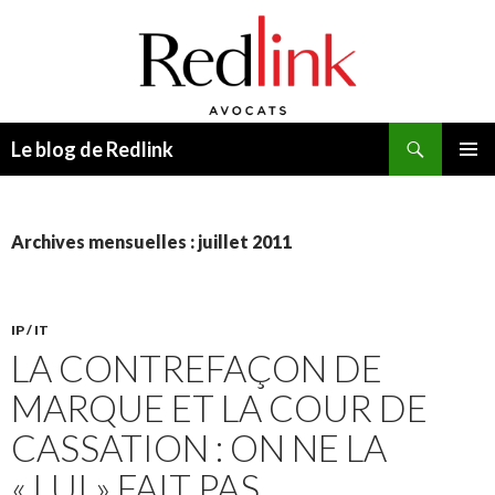
Recherche
Le blog de Redlink
ALLER
MENU
AU
PRINCI
CONTENU
Archives mensuelles : juillet 2011
IP / IT
LA CONTREFAÇON DE
MARQUE ET LA COUR DE
CASSATION : ON NE LA
« LUI » FAIT PAS…