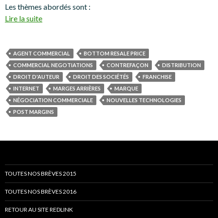
Les thèmes abordés sont :
Lire la suite
AGENT COMMERCIAL
BOTTOM RESALE PRICE
COMMERCIAL NEGOTIATIONS
CONTREFAÇON
DISTRIBUTION
DROIT D'AUTEUR
DROIT DES SOCIÉTÉS
FRANCHISE
INTERNET
MARGES ARRIÈRES
MARQUE
NÉGOCIATION COMMERCIALE
NOUVELLES TECHNOLOGIES
POST MARGINS
TOUTES NOS BRÈVES 2015
TOUTES NOS BRÈVES 2016
RETOUR AU SITE REDLINK