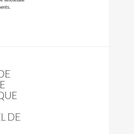
ents.
DE
E
QUE
L DE