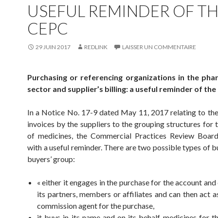
USEFUL REMINDER OF T
CEPC
29 JUIN 2017
REDLINK
LAISSER UN COMMENTAIRE
Purchasing or referencing organizations in the pha
sector and supplier’s billing: a useful reminder of th
In a Notice No. 17-9 dated May 11, 2017 relating to the
invoices by the suppliers to the grouping structures for 
of medicines, the Commercial Practices Review Boar
with a useful reminder. There are two possible types of b
buyers’ group:
« either it engages in the purchase for the account and
its partners, members or affiliates and can then act a
commission agent for the purchase,
it buys in its name and on its behalf medicines for t