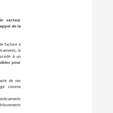
le secteur
appel de la
de facture à
icaments, la
rocédé à un
sibles pour
ompte de ses
agir comme
 médicaments
ablissements