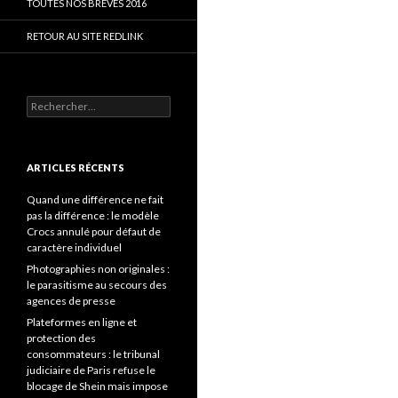
TOUTES NOS BRÈVES 2016
RETOUR AU SITE REDLINK
Rechercher :
ARTICLES RÉCENTS
Quand une différence ne fait
pas la différence : le modèle
Crocs annulé pour défaut de
caractère individuel
Photographies non originales :
le parasitisme au secours des
agences de presse
Plateformes en ligne et
protection des
consommateurs : le tribunal
judiciaire de Paris refuse le
blocage de Shein mais impose