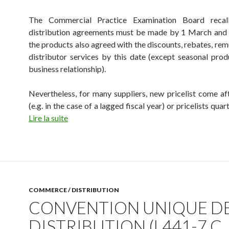
The Commercial Practice Examination Board recal
distribution agreements must be made by 1 March and 
the products also agreed with the discounts, rebates, rem
distributor services by this date (except seasonal pro
business relationship).
Nevertheless, for many suppliers, new pricelist come a
(e.g. in the case of a lagged fiscal year) or pricelists quar
Lire la suite
COMMERCE / DISTRIBUTION
CONVENTION UNIQUE D
DISTRIBUTION (L441-7 C.