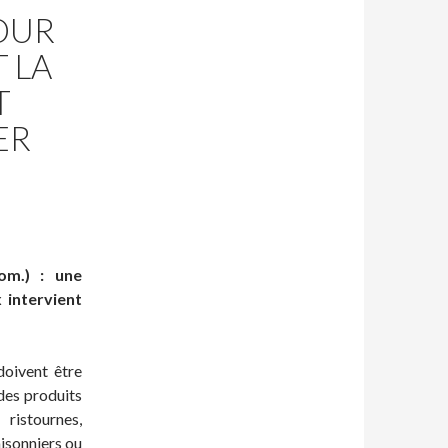
POUR
 LA
T
ER
om.) : une
 intervient
doivent être
des produits
ristournes,
aisonniers ou