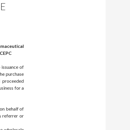
HE
rmaceutical
e CEPC
 issuance of
the purchase
d proceeded
usiness for a
 on behalf of
s referrer or
he wholesale