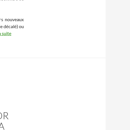
urs nouveaux
le décalé) ou
a suite
OR
A