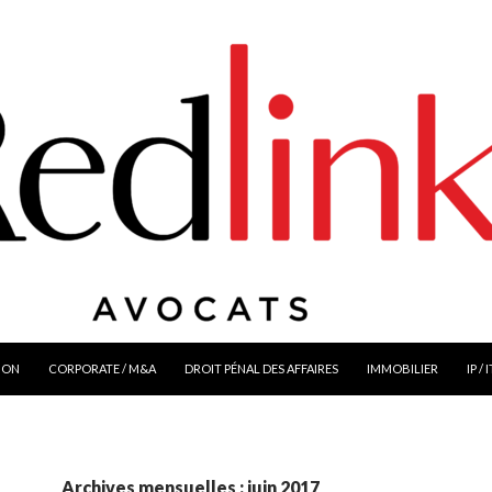
ION
CORPORATE / M&A
DROIT PÉNAL DES AFFAIRES
IMMOBILIER
IP / 
Archives mensuelles : juin 2017