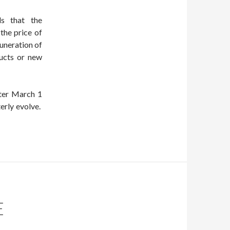
ls that the
the price of
uneration of
ducts or new
fter March 1
terly evolve.
E