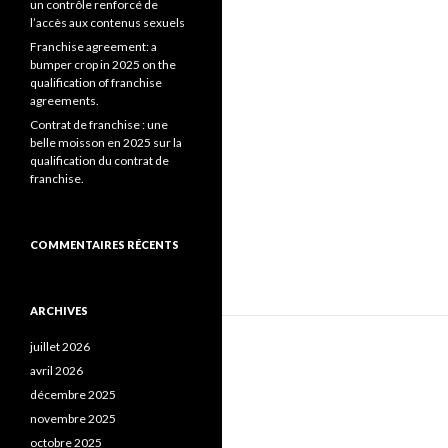
un contrôle renforcé de
l’accès aux contenus sexuels
Franchise agreement: a
bumper crop in 2025 on the
qualification of franchise
agreements.
Contrat de franchise : une
belle moisson en 2025 sur la
qualification du contrat de
franchise.
COMMENTAIRES RÉCENTS
ARCHIVES
juillet 2026
avril 2026
décembre 2025
novembre 2025
octobre 2025