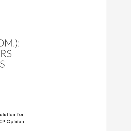
M.):
ERS
S
olution for
CCP Opinion