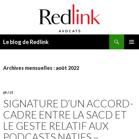
Recherche
Le blog de Redlink
ALLER
MENU
AU
PRINCI
CONTENU
Archives mensuelles : août 2022
IP / IT
SIGNATURE D’UN ACCORD-
CADRE ENTRE LA SACD ET
LE GESTE RELATIF AUX
PODCASTS NATIFS –