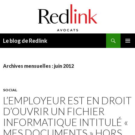
Recherche
Le blog de Redlink
ALLER
MENU
AU
PRINCI
CONTENU
Archives mensuelles : juin 2012
SOCIAL
L’EMPLOYEUR EST EN DROIT
D’OUVRIR UN FICHIER
INFORMATIQUE INTITULÉ «
MES DOCUMENTS » HORS