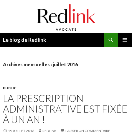
Recherche
Le blog de Redlink
ALLER
MENU
AU
PRINCI
CONTENU
Archives mensuelles : juillet 2016
PUBLIC
LA PRESCRIPTION
ADMINISTRATIVE EST FIXÉE
À UN AN !
19 JUILLET 2016
REDLINK
LAISSER UN COMMENTAIRE