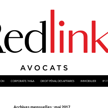
ION
CORPORATE / M&A
DROIT PÉNAL DES AFFAIRES
IMMOBILIER
IP / 
Archives mensuelles : mai 2017