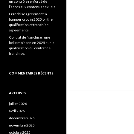
un contrôle renforcé de
l’accès aux contenus sexuels
Franchise agreement: a
bumper crop in 2025 on the
qualification of franchise
agreements.
Contrat de franchise : une
belle moisson en 2025 sur la
qualification du contrat de
franchise.
COMMENTAIRES RÉCENTS
ARCHIVES
juillet 2026
avril 2026
décembre 2025
novembre 2025
octobre 2025