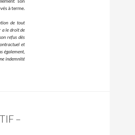
ellement son
ivés à terme.
ation de tout
 a le droit de
son refus dès
contractuel et
ens également,
une indemnité
TIF –