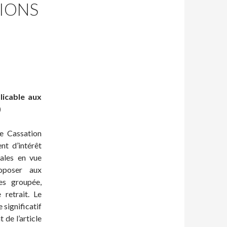
TIONS
plicable aux
)
e Cassation
nt d’intérêt
ales en vue
roposer aux
es groupée,
retrait. Le
 significatif
 de l’article