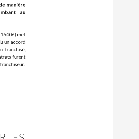
 de manière
combant au
5-16406) met
clu un accord
n franchisé,
ntrats furent
franchiseur.
R LES