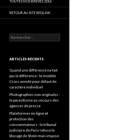
TOUTES NOS BRÈVES 2016
RETOUR AU SITE REDLINK
Rechercher :
ARTICLES RÉCENTS
Quand une différence ne fait
pas la différence : le modèle
Crocs annulé pour défaut de
caractère individuel
Photographies non originales :
le parasitisme au secours des
agences de presse
Plateformes en ligne et
protection des
consommateurs : le tribunal
judiciaire de Paris refuse le
blocage de Shein mais impose