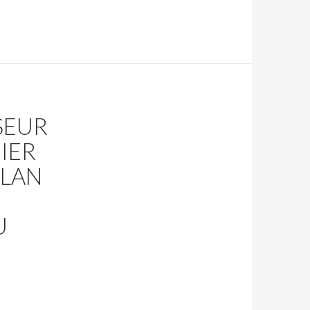
SEUR
IER
PLAN
U