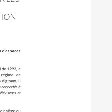
TION
ts d’espaces
I de 1993, le
 régime de
 digitaux. Il
s connectés à
éléviseurs et
oir siège ou