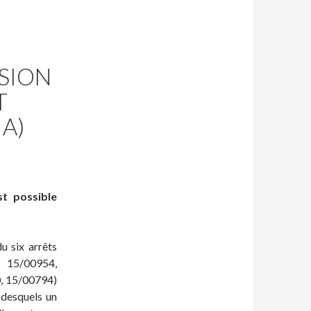
SSION
T
IA)
st possible
u six arrêts
 15/00954,
0, 15/00794)
 desquels un