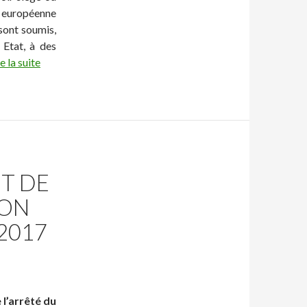
n européenne
sont soumis,
 Etat, à des
e la suite
IT DE
ION
 2017
 l’arrêté du