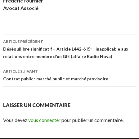
Frédéric Fournier
Avocat Associé
Navigation
ARTICLE PRÉCÉDENT
des
Déséquilibre significatif – Article L442-6 I5° : inapplicable aux
relations entre membre d’un GIE (affaire Radio Nova)
articles
ARTICLE SUIVANT
Contrat public : marché public et marché provisoire
LAISSER UN COMMENTAIRE
Vous devez
vous connecter
pour publier un commentaire.