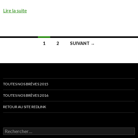
Lire la suite
Navigation
1
2
SUIVANT →
des
articles
TOUTES NOS BRÈVES 2015
TOUTES NOS BRÈVES 2016
RETOUR AU SITE REDLINK
Rechercher :