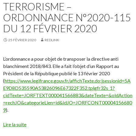
TERRORISME –
ORDONNANCE N°2020-115
DU 12 FÉVRIER 2020
25 FÉVRIER 2020
REDLINK
L’ordonnance a pour objet de transposer la directive anti
blanchiment 2018/843. Elle a fait l’objet d’un Rapport au
Président de la République publié le 13 février 2020
(
https://www.legifrance.gouv.fr/affichTexte.do;jsessionid=5A
E9D8D535590A53826096E67322F352.tplgfr32s_1?
cidTexte=JORFTEXT000041566883&dateTexte=&oldAction
=rechJO&categorieLien=id&idJO=JORFCONT00004156680
9
).
Lire la suite