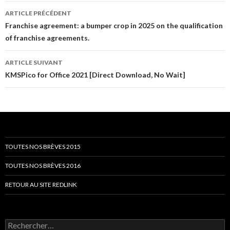
Navigation
ARTICLE PRÉCÉDENT
des
Franchise agreement: a bumper crop in 2025 on the qualification
of franchise agreements.
articles
ARTICLE SUIVANT
KMSPico for Office 2021 [Direct Download, No Wait]
TOUTES NOS BRÈVES 2015
TOUTES NOS BRÈVES 2016
RETOUR AU SITE REDLINK
Rechercher :