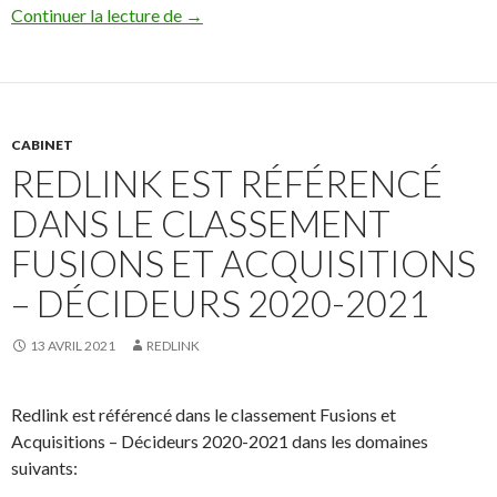
Covid 19 : Télétravail et garde d’enfant : 
Continuer la lecture de
→
CABINET
REDLINK EST RÉFÉRENCÉ
DANS LE CLASSEMENT
FUSIONS ET ACQUISITIONS
– DÉCIDEURS 2020-2021
13 AVRIL 2021
REDLINK
Redlink est référencé dans le classement Fusions et
Acquisitions – Décideurs 2020-2021 dans les domaines
suivants: