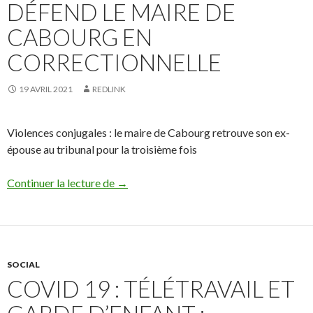
DÉFEND LE MAIRE DE
CABOURG EN
CORRECTIONNELLE
19 AVRIL 2021
REDLINK
Violences conjugales : le maire de Cabourg retrouve son ex-
épouse au tribunal pour la troisième fois
benjamin Louzier défend le maire de Cabo
Continuer la lecture de
→
SOCIAL
COVID 19 : TÉLÉTRAVAIL ET