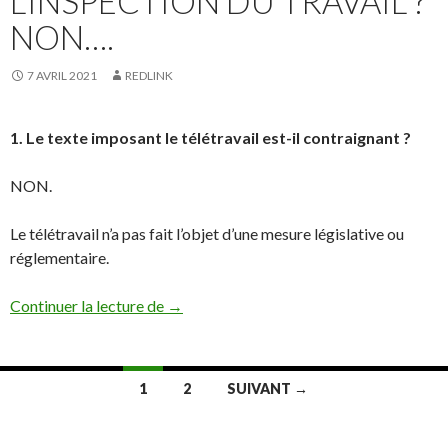
L’INSPECTION DU TRAVAIL ?
NON….
7 AVRIL 2021
REDLINK
1. Le texte imposant le télétravail est-il contraignant ?
NON.
Le télétravail n’a pas fait l’objet d’une mesure législative ou
réglementaire.
Covid 19 : l’employeur qui ne met pas en p
Continuer la lecture de
→
Navigation
1
2
SUIVANT →
des