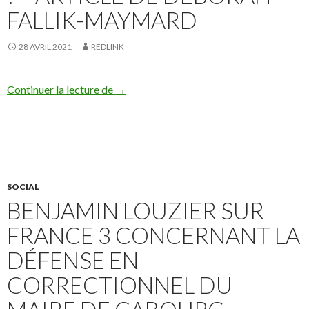
FALLIK-MAYMARD
28 AVRIL 2021
REDLINK
LE GOUVERNEMENT PEUT-IL RÉELLEMEN
Continuer la lecture de
→
SOCIAL
BENJAMIN LOUZIER SUR
FRANCE 3 CONCERNANT LA
DÉFENSE EN
CORRECTIONNEL DU