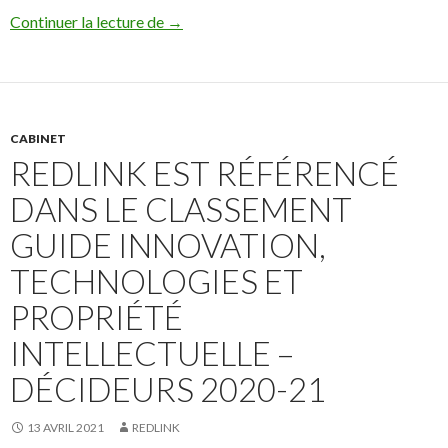
Redlink est référencé dans le classement
Continuer la lecture de
→
CABINET
REDLINK EST RÉFÉRENCÉ
DANS LE CLASSEMENT
GUIDE INNOVATION,
TECHNOLOGIES ET
PROPRIÉTÉ
INTELLECTUELLE –
DÉCIDEURS 2020-21
13 AVRIL 2021
REDLINK