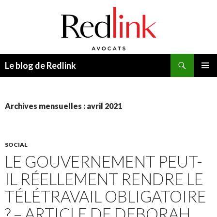
Recherche
Le blog de Redlink
ALLER
MENU
AU
PRINCI
CONTENU
Archives mensuelles : avril 2021
SOCIAL
LE GOUVERNEMENT PEUT-
IL RÉELLEMENT RENDRE LE
TÉLÉTRAVAIL OBLIGATOIRE
? – ARTICLE DE DEBORAH