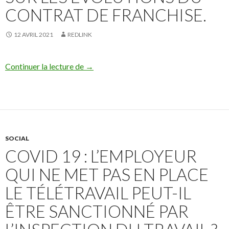
CONTRAT DE FRANCHISE.
12 AVRIL 2021
REDLINK
Frédéric Fournier interviendra le 13 avril
Continuer la lecture de
→
SOCIAL
COVID 19 : L’EMPLOYEUR
QUI NE MET PAS EN PLACE
LE TÉLÉTRAVAIL PEUT-IL
ÊTRE SANCTIONNÉ PAR