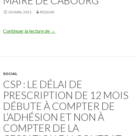
MAIRE DE CABOURG
28 AVRIL 2021
REDLINK
Benjamin Louzier sur France 3 concernant
Continuer la lecture de
→
SOCIAL
CSP : LE DÉLAI DE
PRESCRIPTION DE 12 MOIS
DÉBUTE À COMPTER DE
L’ADHÉSION ET NON À
COMPTER DE LA