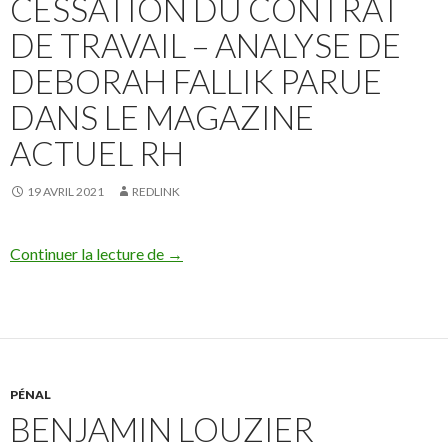
CESSATION DU CONTRAT
DE TRAVAIL – ANALYSE DE
DEBORAH FALLIK PARUE
DANS LE MAGAZINE
ACTUEL RH
19 AVRIL 2021
REDLINK
CSP : le délai de prescription de 12 mois
Continuer la lecture de
→
PÉNAL
BENJAMIN LOUZIER