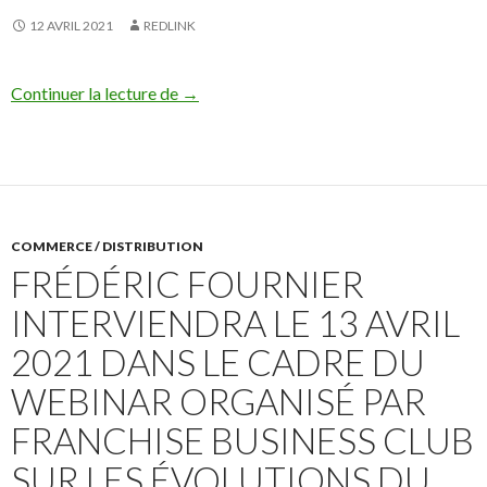
12 AVRIL 2021
REDLINK
Redlink est référencé dans le guide 
Continuer la lecture de
→
COMMERCE / DISTRIBUTION
FRÉDÉRIC FOURNIER
INTERVIENDRA LE 13 AVRIL
2021 DANS LE CADRE DU
WEBINAR ORGANISÉ PAR
FRANCHISE BUSINESS CLUB
SUR LES ÉVOLUTIONS DU