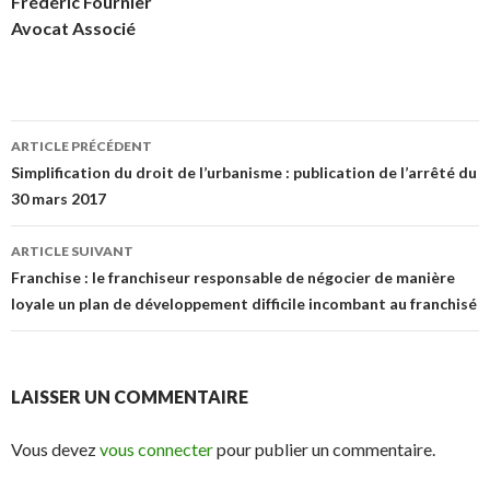
Frédéric Fournier
Avocat Associé
Navigation
ARTICLE PRÉCÉDENT
des
Simplification du droit de l’urbanisme : publication de l’arrêté du
30 mars 2017
articles
ARTICLE SUIVANT
Franchise : le franchiseur responsable de négocier de manière
loyale un plan de développement difficile incombant au franchisé
LAISSER UN COMMENTAIRE
Vous devez
vous connecter
pour publier un commentaire.