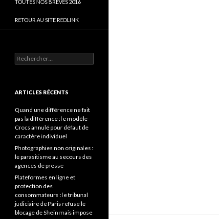
TOUTES NOS BRÈVES 2016
RETOUR AU SITE REDLINK
Rechercher :
ARTICLES RÉCENTS
Quand une différence ne fait
pas la différence : le modèle
Crocs annulé pour défaut de
caractère individuel
Photographies non originales :
le parasitisme au secours des
agences de presse
Plateformes en ligne et
protection des
consommateurs : le tribunal
judiciaire de Paris refuse le
blocage de Shein mais impose