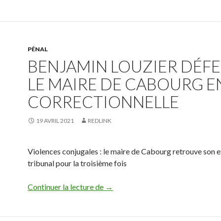
PÉNAL
BENJAMIN LOUZIER DÉF
LE MAIRE DE CABOURG E
CORRECTIONNELLE
19 AVRIL 2021
REDLINK
Violences conjugales : le maire de Cabourg retrouve son 
tribunal pour la troisième fois
benjamin Louzier défend le maire 
Continuer la lecture de
→