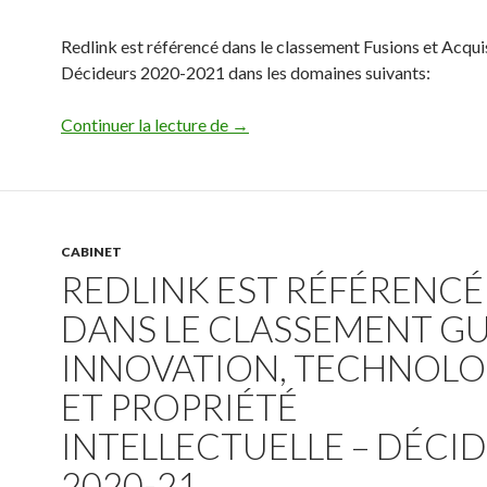
Redlink est référencé dans le classement Fusions et Acquis
Décideurs 2020-2021 dans les domaines suivants:
Redlink est référencé dans le cla
Continuer la lecture de
→
CABINET
REDLINK EST RÉFÉRENCÉ
DANS LE CLASSEMENT G
INNOVATION, TECHNOLO
ET PROPRIÉTÉ
INTELLECTUELLE – DÉCI
2020-21