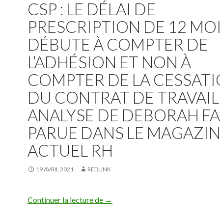
CSP : LE DÉLAI DE
PRESCRIPTION DE 12 MO
DÉBUTE À COMPTER DE
L’ADHÉSION ET NON À
COMPTER DE LA CESSAT
DU CONTRAT DE TRAVAIL
ANALYSE DE DEBORAH FA
PARUE DANS LE MAGAZI
ACTUEL RH
19 AVRIL 2021
REDLINK
CSP : le délai de prescription de 
Continuer la lecture de
→