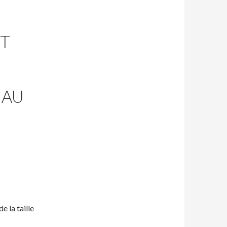
ET
 AU
e la taille