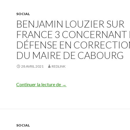
SOCIAL
BENJAMIN LOUZIER SUR
FRANCE 3 CONCERNANT 
DÉFENSE EN CORRECTIO
DU MAIRE DE CABOURG
28 AVRIL 2021
REDLINK
Benjamin Louzier sur France 3 con
Continuer la lecture de
→
SOCIAL