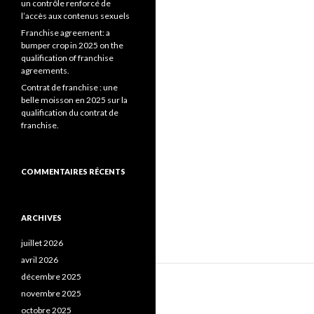
un contrôle renforcé de
l’accès aux contenus sexuels
Franchise agreement: a
bumper crop in 2025 on the
qualification of franchise
agreements.
Contrat de franchise : une
belle moisson en 2025 sur la
qualification du contrat de
franchise.
COMMENTAIRES RÉCENTS
ARCHIVES
juillet 2026
avril 2026
décembre 2025
novembre 2025
octobre 2025