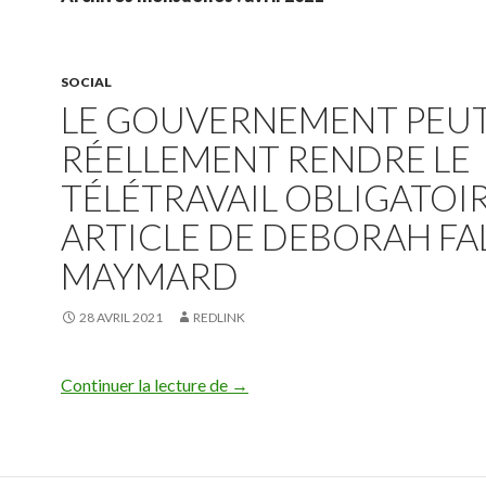
SOCIAL
LE GOUVERNEMENT PEUT
RÉELLEMENT RENDRE LE
TÉLÉTRAVAIL OBLIGATOIRE
ARTICLE DE DEBORAH FAL
MAYMARD
28 AVRIL 2021
REDLINK
LE GOUVERNEMENT PEUT-IL RÉE
Continuer la lecture de
→