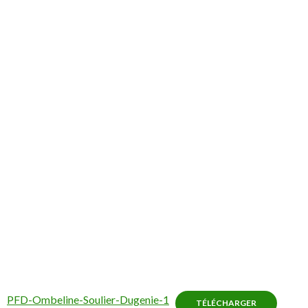
PFD-Ombeline-Soulier-Dugenie-1
TÉLÉCHARGER