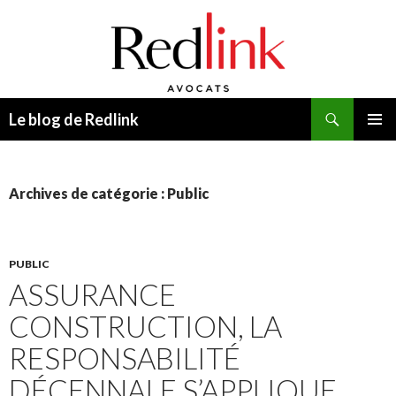
Recherche
Le blog de Redlink
ALLER
MENU
AU
PRINCI
CONTENU
Archives de catégorie : Public
PUBLIC
ASSURANCE
CONSTRUCTION, LA
RESPONSABILITÉ
DÉCENNALE S’APPLIQUE