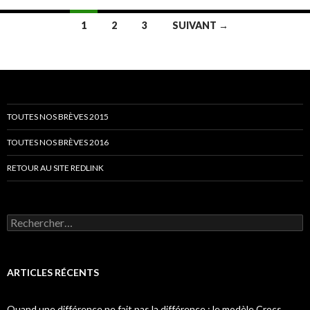
Navigation
1
2
3
SUIVANT →
des
articles
TOUTES NOS BRÈVES 2015
TOUTES NOS BRÈVES 2016
RETOUR AU SITE REDLINK
Rechercher :
ARTICLES RÉCENTS
Quand une différence ne fait pas la différence : le modèle Crocs