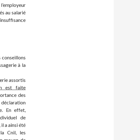
 l’employeur
és au salarié
suffisance
 conseillons
sagerie à la
erie assortis
en est faite
portance des
e déclaration
e. En effet,
dividuel de
l a ainsi été
a Cnil, les
 un moyen de