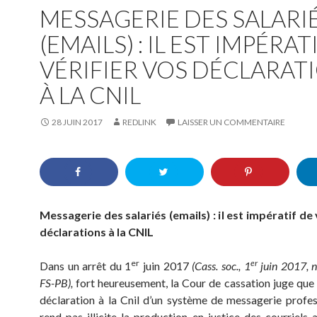
MESSAGERIE DES SALARI
(EMAILS) : IL EST IMPÉRAT
VÉRIFIER VOS DÉCLARAT
À LA CNIL
28 JUIN 2017
REDLINK
LAISSER UN COMMENTAIRE
Messagerie des salariés (emails) : il est impératif de 
déclarations à la CNIL
er
er
Dans un arrêt du 1
juin 2017
(Cass. soc., 1
juin 2017, 
FS-PB),
fort heureusement, la Cour de cassation juge que 
déclaration à la Cnil d’un système de messagerie profes
rend pas illicite la production en justice des courriels 