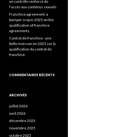
un contrôle renforcé de
l’accès aux contenus sexuels
Franchise agreement: a
bumper crop in 2025 on the
qualification of franchise
agreements.
Contrat de franchise : une
belle moisson en 2025 sur la
qualification du contrat de
franchise.
COMMENTAIRES RÉCENTS
ARCHIVES
juillet 2026
avril 2026
décembre 2025
novembre 2025
octobre 2025