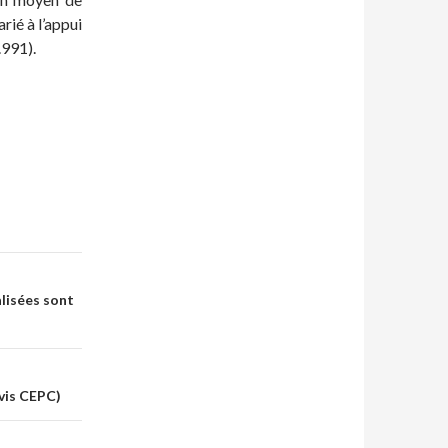
arié à l’appui
.991).
lisées sont
vis CEPC)