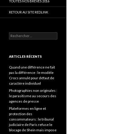
TOUTES NOS BRÈVES 2016
RETOUR AU SITE REDLINK
Rechercher :
ARTICLES RÉCENTS
Quand une différence ne fait
pas la différence : le modèle
Crocs annulé pour défaut de
caractère individuel
Photographies non originales :
le parasitisme au secours des
agences de presse
Plateformes en ligne et
protection des
consommateurs : le tribunal
judiciaire de Paris refuse le
blocage de Shein mais impose