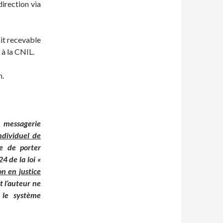
direction via
ait recevable
 à la CNIL.
n.
e messagerie
ndividuel de
le de porter
24 de la loi «
on en justice
t l’auteur ne
r le système