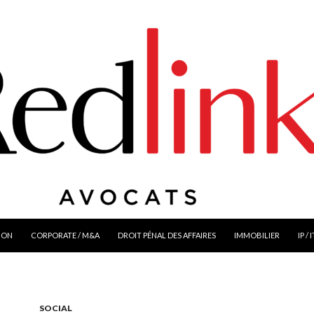
ION
CORPORATE / M&A
DROIT PÉNAL DES AFFAIRES
IMMOBILIER
IP / 
SOCIAL