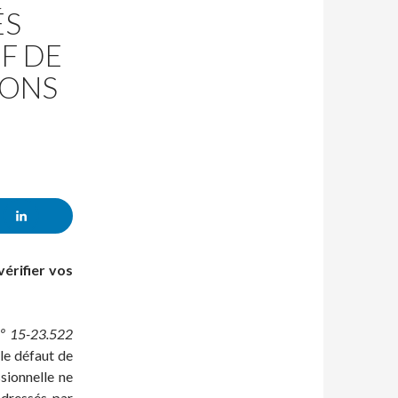
ÉS
IF DE
IONS
vérifier vos
nº 15-23.522
le défaut de
sionnelle ne
adressés par