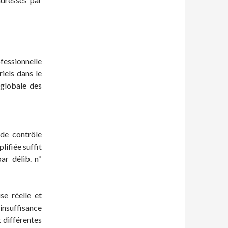
fessionnelle
iels dans le
 globale des
 de contrôle
plifiée suffit
ar délib. nº
se réelle et
suffisance
t différentes