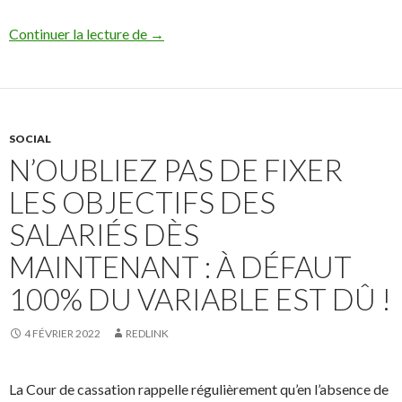
Vous devez avoir publié votre index égali
Continuer la lecture de
→
SOCIAL
N’OUBLIEZ PAS DE FIXER
LES OBJECTIFS DES
SALARIÉS DÈS
MAINTENANT : À DÉFAUT
100% DU VARIABLE EST DÛ !
4 FÉVRIER 2022
REDLINK
La Cour de cassation rappelle régulièrement qu’en l’absence de