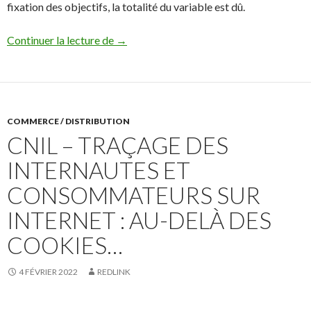
fixation des objectifs, la totalité du variable est dû.
N’oubliez pas de fixer les objectifs des s
Continuer la lecture de
→
COMMERCE / DISTRIBUTION
CNIL – TRAÇAGE DES
INTERNAUTES ET
CONSOMMATEURS SUR
INTERNET : AU-DELÀ DES
COOKIES…
4 FÉVRIER 2022
REDLINK