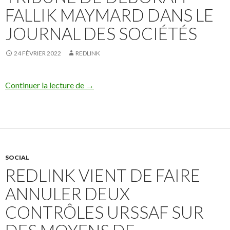
FALLIK MAYMARD DANS LE
JOURNAL DES SOCIÉTÉS
24 FÉVRIER 2022
REDLINK
« Télétravail: quand une recommandation 
Continuer la lecture de
→
SOCIAL
REDLINK VIENT DE FAIRE
ANNULER DEUX
CONTRÔLES URSSAF SUR