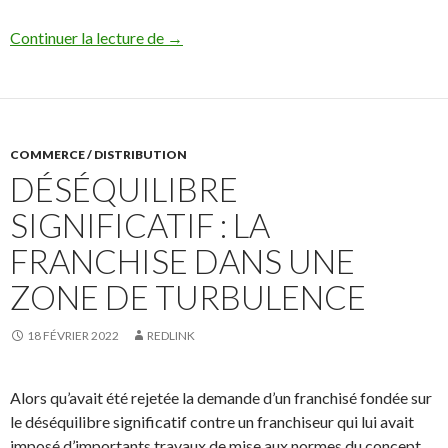
Redlink vient de faire annuler deux cont
Continuer la lecture de
→
COMMERCE / DISTRIBUTION
DÉSÉQUILIBRE
SIGNIFICATIF : LA
FRANCHISE DANS UNE
ZONE DE TURBULENCE
18 FÉVRIER 2022
REDLINK
Alors qu’avait été rejetée la demande d’un franchisé fondée sur
le déséquilibre significatif contre un franchiseur qui lui avait
imposé d’importants travaux de mise aux normes du concept