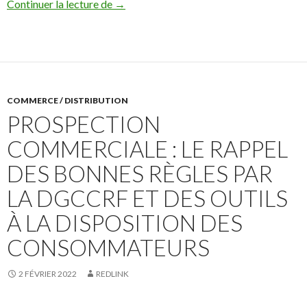
CNIL – Traçage des internautes et consom
Continuer la lecture de
→
COMMERCE / DISTRIBUTION
PROSPECTION
COMMERCIALE : LE RAPPEL
DES BONNES RÈGLES PAR
LA DGCCRF ET DES OUTILS
À LA DISPOSITION DES
CONSOMMATEURS
2 FÉVRIER 2022
REDLINK