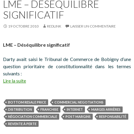
LME – DÉSÉQUILIBRE
SIGNIFICATIF
19 OCTOBRE 2010
REDLINK
LAISSER UN COMMENTAIRE
LME – Déséquilibre significatif
Darty avait saisi le Tribunal de Commerce de Bobigny d’une
question prioritaire de constitutionnalité dans les termes
suivants :
Lire la suite
BOTTOM RESALE PRICE
COMMERCIAL NEGOTIATIONS
DISTRIBUTION
FRANCHISE
INTERNET
MARGES ARRIÈRES
NÉGOCIATION COMMERCIALE
POST MARGINS
RESPONSABILITÉ
REVENTE À PERTE