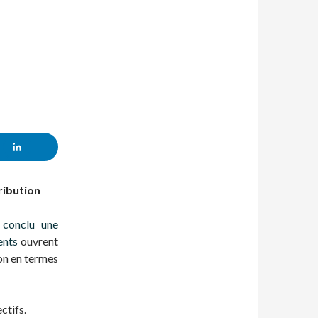
ribution
 conclu une
ents
ouvrent
ion en termes
ctifs.