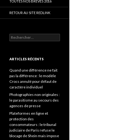
TOUTES NOS BRÈVES 2016
RETOUR AU SITE REDLINK
Rechercher :
ARTICLES RÉCENTS
Quand une différence ne fait
pas la différence : le modèle
Crocs annulé pour défaut de
caractère individuel
Photographies non originales :
le parasitisme au secours des
agences de presse
Plateformes en ligne et
protection des
consommateurs : le tribunal
judiciaire de Paris refuse le
blocage de Shein mais impose