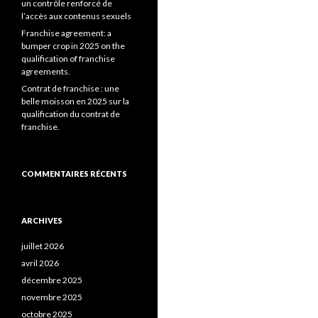
un contrôle renforcé de
l’accès aux contenus sexuels
Franchise agreement: a
bumper crop in 2025 on the
qualification of franchise
agreements.
Contrat de franchise : une
belle moisson en 2025 sur la
qualification du contrat de
franchise.
COMMENTAIRES RÉCENTS
ARCHIVES
juillet 2026
avril 2026
décembre 2025
novembre 2025
octobre 2025