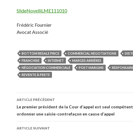
SlideNovelliLME111010
Frédéric Fournier
Avocat Associé
BOTTOM RESALE PRICE
COMMERCIAL NEGOTIATIONS
DIST
FRANCHISE
INTERNET
MARGES ARRIÈRES
NÉGOCIATION COMMERCIALE
POST MARGINS
RESPONSABI
REVENTE À PERTE
Navigation
ARTICLE PRÉCÉDENT
des
Le premier président de la Cour d’appel est seul compéten
ordonner une saisie-contrefaçon en cause d’appel
articles
ARTICLE SUIVANT