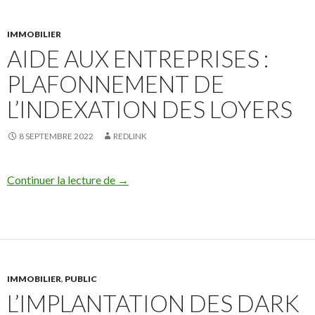
IMMOBILIER
AIDE AUX ENTREPRISES :
PLAFONNEMENT DE
L’INDEXATION DES LOYERS
8 SEPTEMBRE 2022
REDLINK
AIDE AUX ENTREPRISES : PLAFONNE
Continuer la lecture de
→
IMMOBILIER
,
PUBLIC
L’IMPLANTATION DES DARK