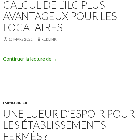
CALCUL DE L’ILC PLUS
AVANTAGEUX POUR LES
LOCATAIRES
15 MARS 2022
REDLINK
Un nouveau mode de calcul de l’ILC plus a
Continuer la lecture de
→
IMMOBILIER
UNE LUEUR D’ESPOIR POUR
LES ÉTABLISSEMENTS
FERMÉS ?