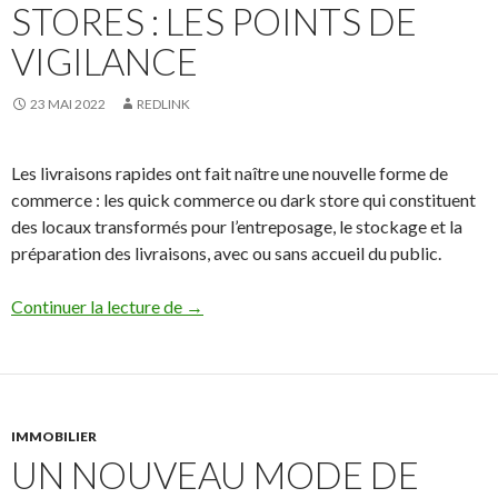
STORES : LES POINTS DE
VIGILANCE
23 MAI 2022
REDLINK
Les livraisons rapides ont fait naître une nouvelle forme de
commerce : les quick commerce ou dark store qui constituent
des locaux transformés pour l’entreposage, le stockage et la
préparation des livraisons, avec ou sans accueil du public.
L’implantation des Dark Stores : les points
Continuer la lecture de
→
IMMOBILIER
UN NOUVEAU MODE DE