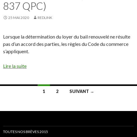
837 QPC)
25 MAI 2020
REDLINK
Lorsque la détermination du loyer du bail renouvelé ne résulte
pas d’un accord des parties, les règles du Code du commerce
s’appliquent.
Lire la suite
Navigation
1
2
SUIVANT →
des
articles
TOUTES NOS BRÈVES 2015