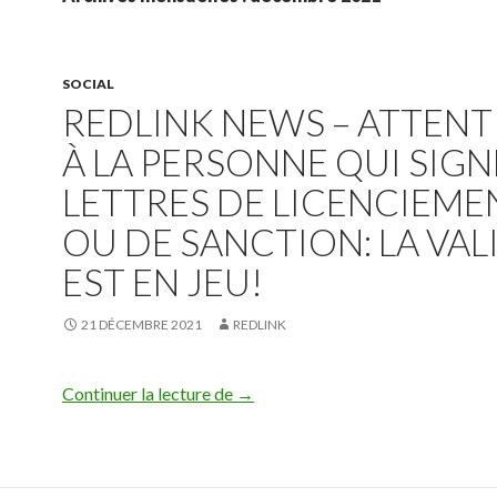
SOCIAL
REDLINK NEWS – ATTENT
À LA PERSONNE QUI SIGN
LETTRES DE LICENCIEME
OU DE SANCTION: LA VAL
EST EN JEU!
21 DÉCEMBRE 2021
REDLINK
Redlink News – Attention à la person
Continuer la lecture de
→