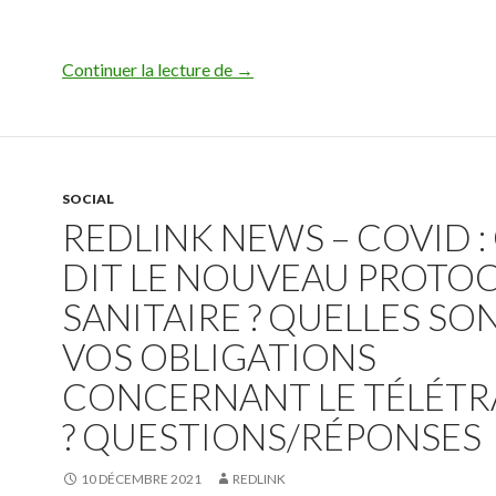
Redlink News – Arrêt maladie : comm
Continuer la lecture de
→
SOCIAL
REDLINK NEWS – COVID :
DIT LE NOUVEAU PROTO
SANITAIRE ? QUELLES SO
VOS OBLIGATIONS
CONCERNANT LE TÉLÉTR
? QUESTIONS/RÉPONSES
10 DÉCEMBRE 2021
REDLINK