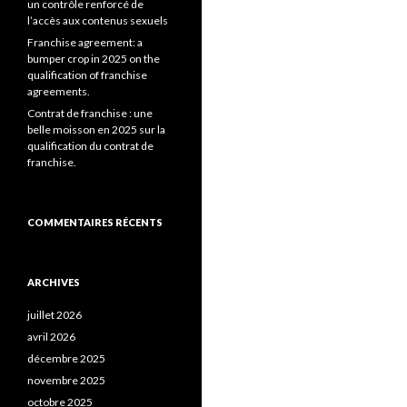
un contrôle renforcé de
l’accès aux contenus sexuels
Franchise agreement: a
bumper crop in 2025 on the
qualification of franchise
agreements.
Contrat de franchise : une
belle moisson en 2025 sur la
qualification du contrat de
franchise.
COMMENTAIRES RÉCENTS
ARCHIVES
juillet 2026
avril 2026
décembre 2025
novembre 2025
octobre 2025