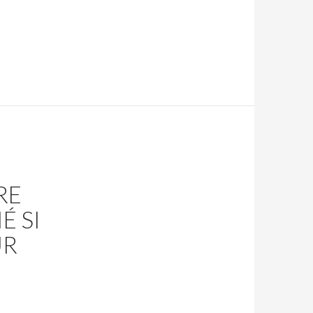
RE
É SI
UR