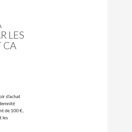
À
R LES
 CA
oir d’achat
ndemnité
ant de 100 €,
t les