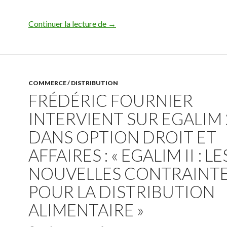
L’indemnité inflation à verser en 
Continuer la lecture de
→
COMMERCE / DISTRIBUTION
FRÉDÉRIC FOURNIER
INTERVIENT SUR EGALIM 
DANS OPTION DROIT ET
AFFAIRES : « EGALIM II : LE
NOUVELLES CONTRAINT
POUR LA DISTRIBUTION
ALIMENTAIRE »