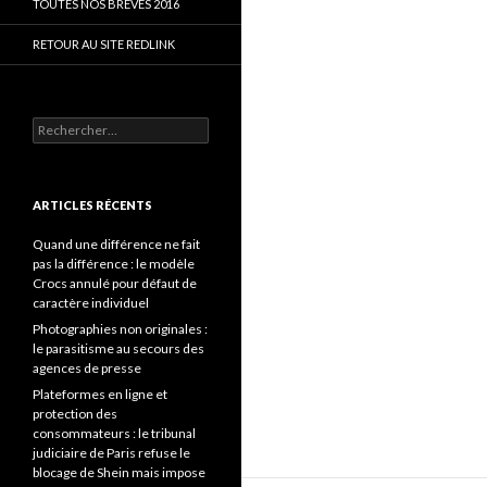
TOUTES NOS BRÈVES 2016
RETOUR AU SITE REDLINK
Rechercher :
ARTICLES RÉCENTS
Quand une différence ne fait
pas la différence : le modèle
Crocs annulé pour défaut de
caractère individuel
Photographies non originales :
le parasitisme au secours des
agences de presse
Plateformes en ligne et
protection des
consommateurs : le tribunal
judiciaire de Paris refuse le
blocage de Shein mais impose