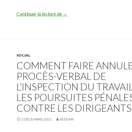
Redlink News – Covid : que dit le 
Continuer la lecture de
→
SOCIAL
COMMENT FAIRE ANNUL
PROCÈS-VERBAL DE
L’INSPECTION DU TRAVAIL
LES POURSUITES PÉNALE
CONTRE LES DIRIGEANTS 
2 DÉCEMBRE 2021
REDLINK