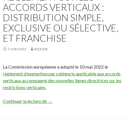
ACCORDS VERTICAUX :
DISTRIBUTION SIMPLE,
EXCLUSIVE OU SÉLECTIVE,
ET FRANCHISE
7 JUIN 2022
REDLINK
La Commission européenne a adopté le 10 mai 2022 le
règlement d’exemption par catégorie applicable aux accords
verticaux accompagné des nouvelles lignes directrices sur les
restrictions verticales
.
#Phygital : Nouveau Règlement sur les acco
Continuer la lecture de
→