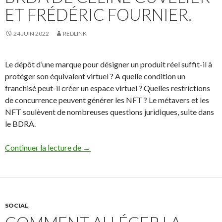
ET FRÉDÉRIC FOURNIER.
24 JUIN 2022
REDLINK
Le dépôt d’une marque pour désigner un produit réel suffit-il à
protéger son équivalent virtuel ? A quelle condition un
franchisé peut-il créer un espace virtuel ? Quelles restrictions
de concurrence peuvent générer les NFT ? Le métavers et les
NFT soulèvent de nombreuses questions juridiques, suite dans
le BDRA.
Métavers et NFT : de nouvelles contrées j
Continuer la lecture de
→
SOCIAL