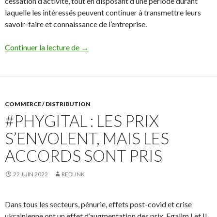
cessation d’activité, tout en disposant d’une période durant
laquelle les intéressés peuvent continuer à transmettre leurs
savoir-faire et connaissance de l’entreprise.
Comment alléger la masse salariale ? Pens
Continuer la lecture de
→
COMMERCE / DISTRIBUTION
#PHYGITAL : LES PRIX
S’ENVOLENT, MAIS LES
ACCORDS SONT PRIS
22 JUIN 2022
REDLINK
Dans tous les secteurs, pénurie, effets post-covid et crise
ukrainienne ont un effet d’augmentation des prix. Egalim I et II