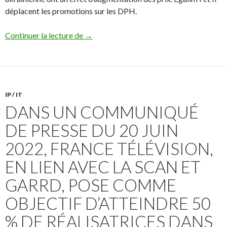
déplacent les promotions sur les DPH.
#Phygital : les prix s’envolent, mais les ac
Continuer la lecture de
→
IP / IT
DANS UN COMMUNIQUÉ
DE PRESSE DU 20 JUIN
2022, FRANCE TÉLÉVISION,
EN LIEN AVEC LA SCAN ET
GARRD, POSE COMME
OBJECTIF D’ATTEINDRE 50
% DE RÉALISATRICES DANS