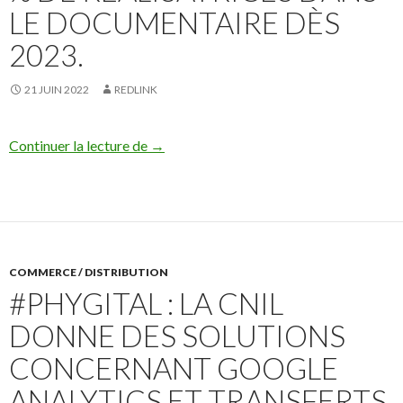
LE DOCUMENTAIRE DÈS
2023.
21 JUIN 2022
REDLINK
Dans un communiqué de presse du 20 juin 
Continuer la lecture de
→
COMMERCE / DISTRIBUTION
#PHYGITAL : LA CNIL
DONNE DES SOLUTIONS
CONCERNANT GOOGLE
ANALYTICS ET TRANSFERTS