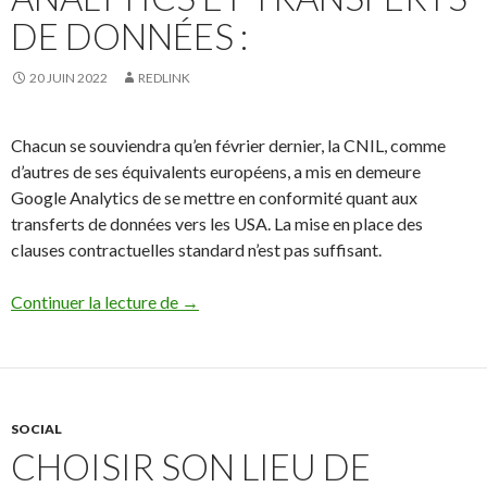
DE DONNÉES :
20 JUIN 2022
REDLINK
Chacun se souviendra qu’en février dernier, la CNIL, comme
d’autres de ses équivalents européens, a mis en demeure
Google Analytics de se mettre en conformité quant aux
transferts de données vers les USA. La mise en place des
clauses contractuelles standard n’est pas suffisant.
#Phygital : La CNIL donne des solutions c
Continuer la lecture de
→
SOCIAL
CHOISIR SON LIEU DE