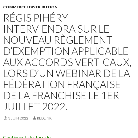
COMMERCE / DISTRIBUTION
RÉGIS PIHÉRY
INTERVIENDRA SUR LE
NOUVEAU RÈGLEMENT
D’EXEMPTION APPLICABLE
AUX ACCORDS VERTICAUX,
LORS D’UN WEBINAR DE LA
FÉDÉRATION FRANÇAISE
DE LA FRANCHISE LE 1ER
JUILLET 2022.
3 JUIN 2022
REDLINK
Régis Pihéry interviendra sur le nouveau r
Continuer la lecture de
→