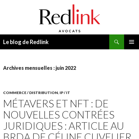
Recherche
Le blog de Redlink
ALLER
MENU
AU
PRINCI
CONTENU
Archives mensuelles : juin 2022
COMMERCE / DISTRIBUTION
,
IP / IT
MÉTAVERS ET NFT : DE
NOUVELLES CONTRÉES
JURIDIQUES : ARTICLE AU
BRDA DE CÉLINE CUVELIER