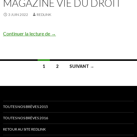
MAGAZINE VIE DU DROIT
3 JUIN 2022
REDLINK
Mise à jour du Document unique d’évaluati
Continuer la lecture de
→
Navigation
1
2
SUIVANT →
des
articles
TOUTES NOS BRÈVES 2015
TOUTES NOS BRÈVES 2016
RETOUR AU SITE REDLINK