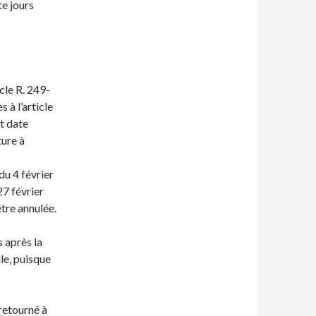
te jours
icle R. 249-
 à l’article
t date
ture à
du 4 février
27 février
être annulée.
 après la
le, puisque
retourné à