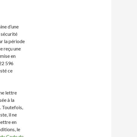
aine d’une
 sécurité
ur la période
e reçu une
 mise en
 22 596
esté ce
e lettre
ée à la
 Toutefois,
te, il ne
ettre en
ditions, le
9 du Code de