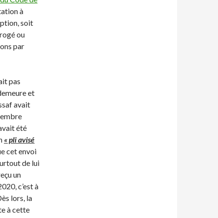
tation à
ption, soit
orogé ou
ions par
ait pas
 demeure et
ssaf avait
écembre
vait été
on
« pli avisé
ue cet envoi
urtout de lui
reçu un
2020, c’est à
ès lors, la
te à cette