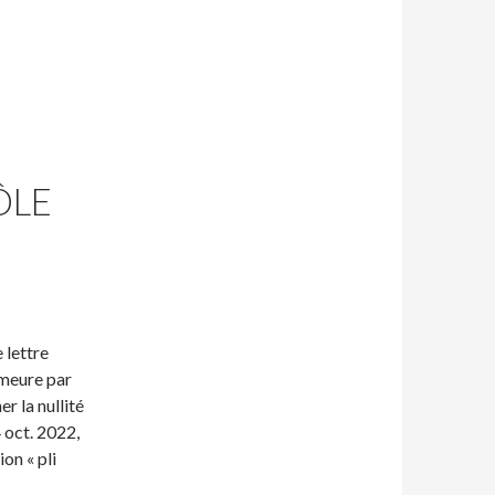
ÔLE
 lettre
emeure par
r la nullité
4 oct. 2022,
ion « pli