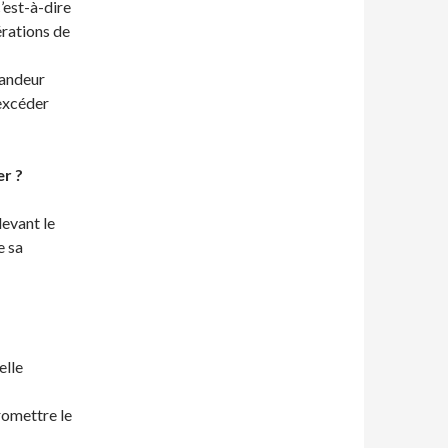
c’est-à-dire
rations de
mandeur
excéder
er ?
devant le
e sa
elle
promettre le