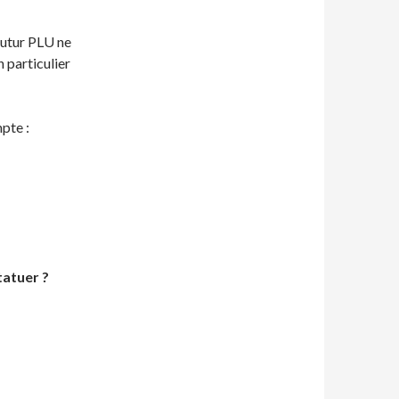
 futur PLU ne
 particulier
pte :
tatuer ?