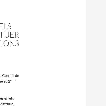
ELS
ATUER
TIONS
e Conseil de
ème
ue au 2
es effets
nstruire,