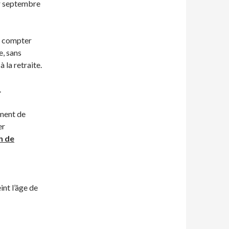
er septembre
 à compter
, sans
à la retraite.
.
ement de
er
n de
int l’âge de