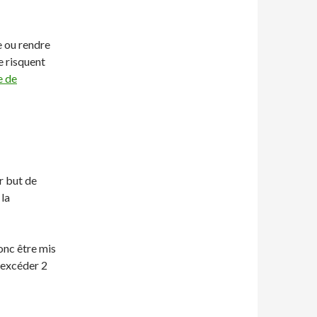
e ou rendre
e risquent
e de
r but de
 la
onc être mis
 excéder 2