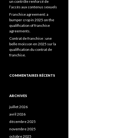
un contrôle renforcé de
l’accès aux contenus sexuels
Franchise agreement: a
bumper crop in 2025 on the
qualification of franchise
agreements.
Contrat de franchise : une
belle moisson en 2025 sur la
qualification du contrat de
franchise.
COMMENTAIRES RÉCENTS
ARCHIVES
juillet 2026
avril 2026
décembre 2025
novembre 2025
octobre 2025