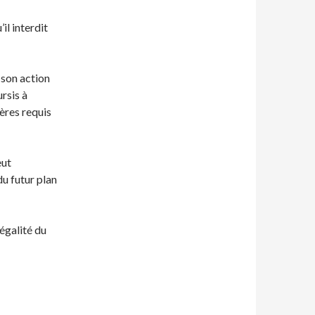
’il interdit
 son action
rsis à
tères requis
eut
 du futur plan
légalité du