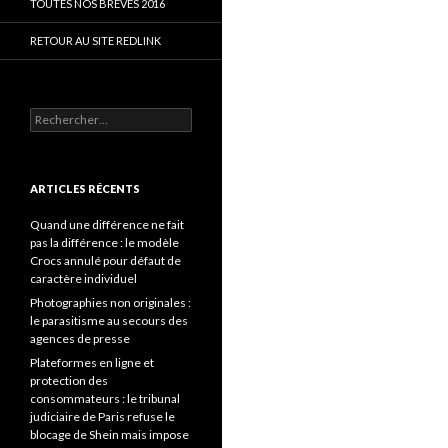
TOUTES NOS BRÈVES 2016
RETOUR AU SITE REDLINK
Rechercher :
ARTICLES RÉCENTS
Quand une différence ne fait
pas la différence : le modèle
Crocs annulé pour défaut de
caractère individuel
Photographies non originales :
le parasitisme au secours des
agences de presse
Plateformes en ligne et
protection des
consommateurs : le tribunal
judiciaire de Paris refuse le
blocage de Shein mais impose