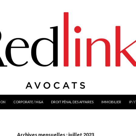
ION
CORPORATE / M&A
DROIT PÉNAL DES AFFAIRES
IMMOBILIER
IP / 
Archives mensuelles : juillet 2023