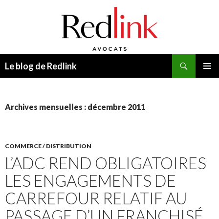
Recherche
Le blog de Redlink
ALLER
MENU
AU
PRINCI
CONTENU
Archives mensuelles : décembre 2011
COMMERCE / DISTRIBUTION
L’ADC REND OBLIGATOIRES
LES ENGAGEMENTS DE
CARREFOUR RELATIF AU
PASSAGE D’UN FRANCHISÉ