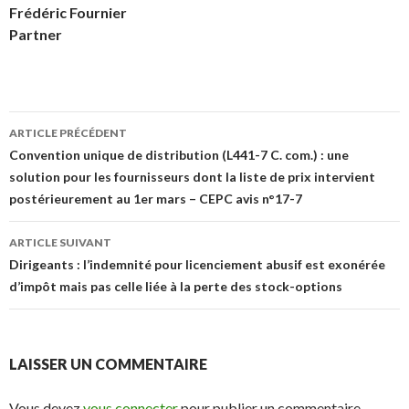
Frédéric Fournier
Partner
Navigation
ARTICLE PRÉCÉDENT
des
Convention unique de distribution (L441-7 C. com.) : une
solution pour les fournisseurs dont la liste de prix intervient
articles
postérieurement au 1er mars – CEPC avis n°17-7
ARTICLE SUIVANT
Dirigeants : l’indemnité pour licenciement abusif est exonérée
d’impôt mais pas celle liée à la perte des stock-options
LAISSER UN COMMENTAIRE
Vous devez
vous connecter
pour publier un commentaire.