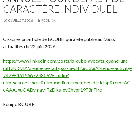
CARACTÈRE INDIVIDUEL
6 JUILLET 2026
REDLINK
Ci-après un article de BCUBE qui a été publié au
Dalloz
actualités du 22 juin 2026 :
https://www.linkedin.com/posts/b-cube-avocats_quand-une-
diff%C3%A9rence-ne-fait-pas-la-diff%C3%A9rence-activity-
7479846156672380928-oidm?
utm_source=share&utm_medium=member_desktop&rcm=AC
oAAAJxuOABymaV-TzDKs-evChvpr19F3nFIrc
Equipe BCUBE