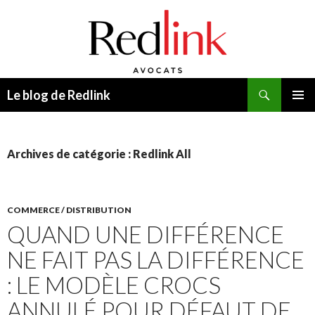
Recherche
Le blog de Redlink
ALLER
MENU
AU
PRINCI
CONTENU
Archives de catégorie : Redlink All
COMMERCE / DISTRIBUTION
QUAND UNE DIFFÉRENCE
NE FAIT PAS LA DIFFÉRENCE
: LE MODÈLE CROCS
ANNULÉ POUR DÉFAUT DE