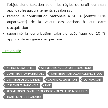
l’objet d’une taxation selon les règles de droit commun
applicables aux traitements et salaires ;
ramené la contribution patronale à 20 % (contre 30%
auparavant) de la valeur des actions à leur date
d’acquisition ;
supprimé la contribution salariale spécifique de 10 %
applicable aux gains d’acquisition.
Lire la suite
ACTIONS GRATUITES
ATTRIBUTIONS GRATUITES D’ACTIONS
CONTRIBUTION PATRONALE
CONTRIBUTION SALARIALE SPÉCIFIQUE
DISTRIBUÉ DE DIVIDENDES
GAINS D’ACQUISITION
LOI MACRON
L’ASSEMBLÉE NATIONALE
PME
RÉGIME DES PLUS-VALUES DE CESSION DE VALEURS MOBILIÈRES
TRAITEMENTS ET SALAIRES