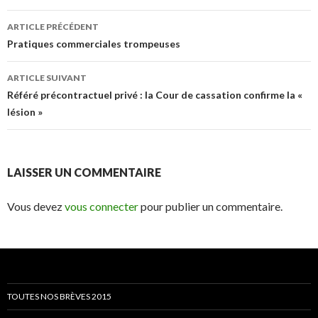
Navigation
ARTICLE PRÉCÉDENT
des
Pratiques commerciales trompeuses
articles
ARTICLE SUIVANT
Référé précontractuel privé : la Cour de cassation confirme la «
lésion »
LAISSER UN COMMENTAIRE
Vous devez
vous connecter
pour publier un commentaire.
TOUTES NOS BRÈVES 2015