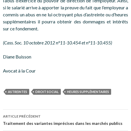
l’abus d’exercice du pouvoir de direction de l’employeur. Ainsi,
si le salarié arrive à apporter la preuve du fait que l’employeur a
commis un abus en ne lui octroyant plus d’astreinte ou d’heures
supplémentaires il pourra obtenir des dommages et intérêts
sur ce fondement.
(Cass. Soc. 10 octobre 2012 n°11-10.454 et n°11-10.455)
Diane Buisson
Avocat à la Cour
ASTREINTES
DROIT SOCIAL
HEURES SUPPLÉMENTAIRES
Navigation
ARTICLE PRÉCÉDENT
des
Traitement des variantes imprécises dans les marchés publics