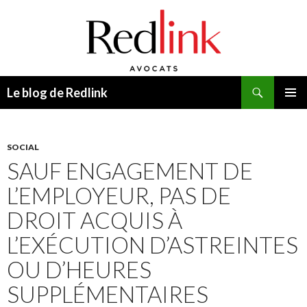
Recherche
Le blog de Redlink
ALLER
MENU
AU
PRINCI
CONTENU
SOCIAL
SAUF ENGAGEMENT DE
L’EMPLOYEUR, PAS DE
DROIT ACQUIS À
L’EXÉCUTION D’ASTREINTES
OU D’HEURES
SUPPLÉMENTAIRES