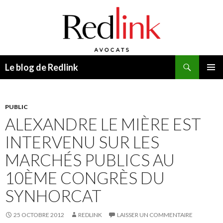
Recherche
Le blog de Redlink
ALLER
MENU
AU
PRINCI
CONTENU
PUBLIC
ALEXANDRE LE MIÈRE EST
INTERVENU SUR LES
MARCHÉS PUBLICS AU
10ÈME CONGRÈS DU
SYNHORCAT
25 OCTOBRE 2012
REDLINK
LAISSER UN COMMENTAIRE