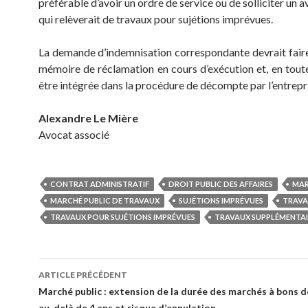
préférable d’avoir un ordre de service ou de solliciter un a
qui relèverait de travaux pour sujétions imprévues.
La demande d’indemnisation correspondante devrait faire 
mémoire de réclamation en cours d’exécution et, en tout
être intégrée dans la procédure de décompte par l’entrepr
Alexandre Le Mière
Avocat associé
CONTRAT ADMINISTRATIF
DROIT PUBLIC DES AFFAIRES
MAR
MARCHÉ PUBLIC DE TRAVAUX
SUJÉTIONS IMPRÉVUES
TRAV
TRAVAUX POUR SUJÉTIONS IMPRÉVUES
TRAVAUX SUPPLÉMENTAI
Navigation
ARTICLE PRÉCÉDENT
des
Marché public : extension de la durée des marchés à bons
au-delà de 4 ans et risque d’annulation