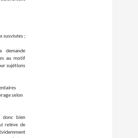
x susvisées ;
la demande
res au motif
our sujétions
entaires
uvrage selon
t donc bien
ui relève de
 évidemment