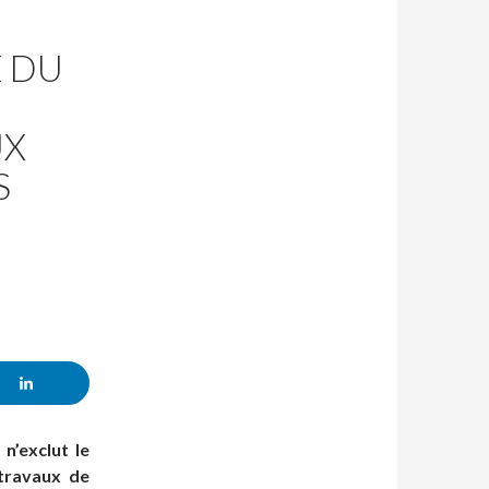
E DU
UX
S
n’exclut le
travaux de