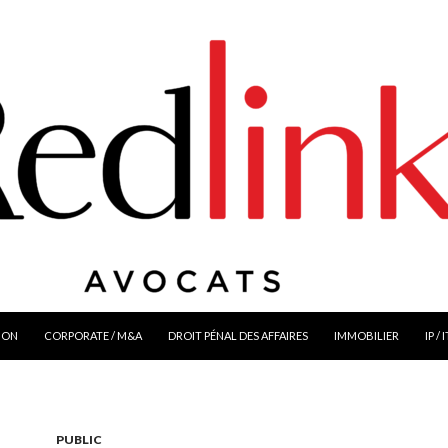
ION
CORPORATE / M&A
DROIT PÉNAL DES AFFAIRES
IMMOBILIER
IP / 
PUBLIC