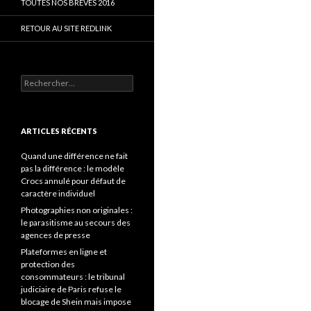
TOUTES NOS BRÈVES 2016
RETOUR AU SITE REDLINK
Rechercher :
ARTICLES RÉCENTS
Quand une différence ne fait
pas la différence : le modèle
Crocs annulé pour défaut de
caractère individuel
Photographies non originales :
le parasitisme au secours des
agences de presse
Plateformes en ligne et
protection des
consommateurs : le tribunal
judiciaire de Paris refuse le
blocage de Shein mais impose