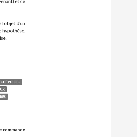
venant) et ce
l’objet d’un
e hypothèse,
ise.
CHÉ PUBLIC
AUX
RES
 de commande