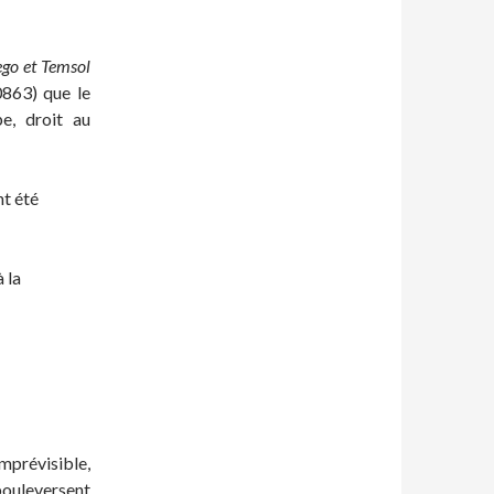
ego et Temsol
0863) que le
pe, droit au
nt été
 la
imprévisible,
bouleversent