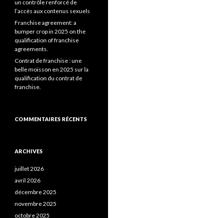
un contrôle renforcé de
l’accès aux contenus sexuels
Franchise agreement: a
bumper crop in 2025 on the
qualification of franchise
agreements.
Contrat de franchise : une
belle moisson en 2025 sur la
qualification du contrat de
franchise.
COMMENTAIRES RÉCENTS
ARCHIVES
juillet 2026
avril 2026
décembre 2025
novembre 2025
octobre 2025