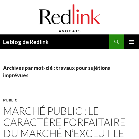
Recherche
Le blog de Redlink
ALLER
MENU
AU
PRINCI
CONTENU
Archives par mot-clé : travaux pour sujétions
imprévues
PUBLIC
MARCHÉ PUBLIC : LE
CARACTÈRE FORFAITAIRE
DU MARCHÉ N’EXCLUT LE