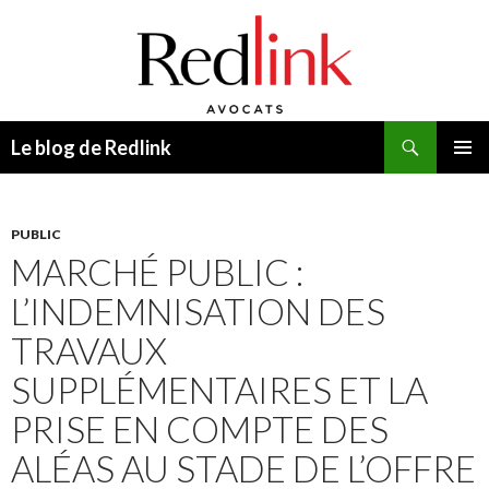
Recherche
Le blog de Redlink
ALLER
MENU
AU
PRINCI
CONTENU
PUBLIC
MARCHÉ PUBLIC :
L’INDEMNISATION DES
TRAVAUX
SUPPLÉMENTAIRES ET LA
PRISE EN COMPTE DES
ALÉAS AU STADE DE L’OFFRE