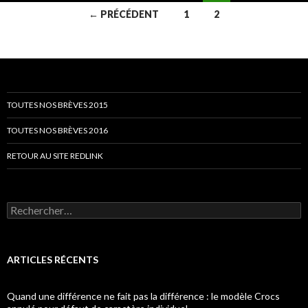
Navigation
← PRÉCÉDENT
1
2
des
articles
TOUTES NOS BRÈVES 2015
TOUTES NOS BRÈVES 2016
RETOUR AU SITE REDLINK
Rechercher :
ARTICLES RÉCENTS
Quand une différence ne fait pas la différence : le modèle Crocs